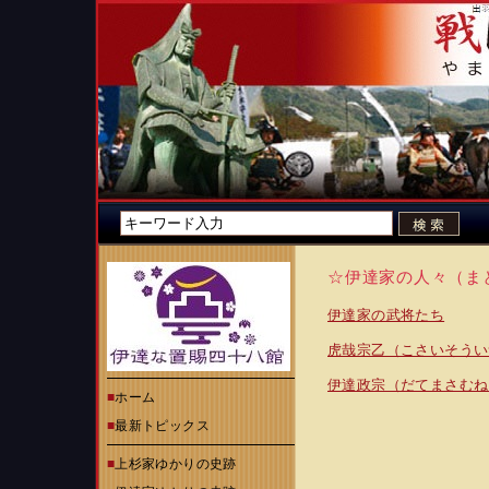
☆伊達家の人々（ま
伊達家の武将たち
虎哉宗乙（こさいそうい
伊達政宗（だてまさむね
■
ホーム
■
最新トピックス
■
上杉家ゆかりの史跡