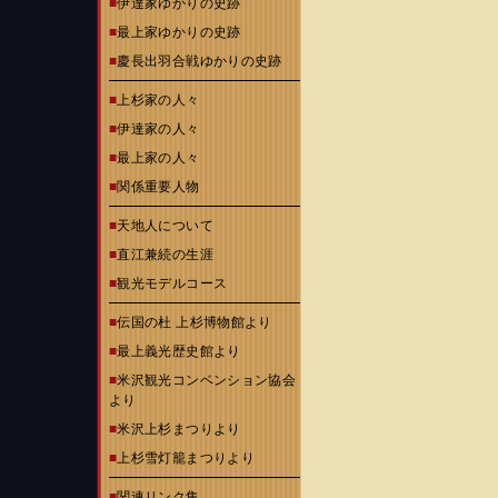
■
伊達家ゆかりの史跡
■
最上家ゆかりの史跡
■
慶長出羽合戦ゆかりの史跡
■
上杉家の人々
■
伊達家の人々
■
最上家の人々
■
関係重要人物
■
天地人について
■
直江兼続の生涯
■
観光モデルコース
■
伝国の杜 上杉博物館より
■
最上義光歴史館より
■
米沢観光コンベンション協会
より
■
米沢上杉まつりより
■
上杉雪灯籠まつりより
■
関連リンク集