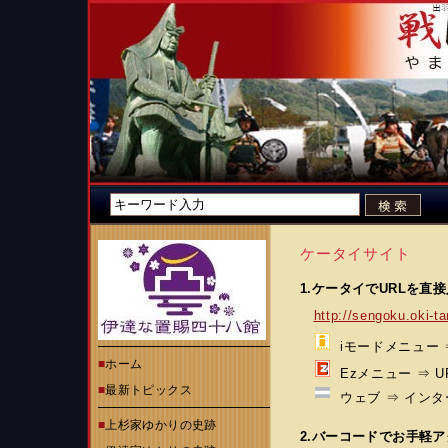
ケータイサイト
1.ケータイでURLを直
http://sengoku.oki-t
iモードメニュー ⇒ 
■
ホーム
Ezメニュー ⇒ 
■
最新トピックス
ウェブ ⇒ インタ
■
上杉家ゆかりの史跡
2.バーコードでお手軽