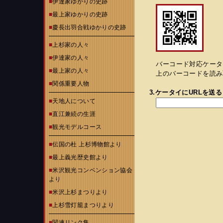
■
伊達家ゆかりの史跡
■
最上家ゆかりの史跡
■
慶長出羽合戦ゆかりの史跡
■
上杉家の人々
■
伊達家の人々
バーコード対応ケータ
■
最上家の人々
上のバーコードを読み取
■
関係重要人物
3.ケータイにURLを送る
■
天地人について
■
直江兼続の生涯
■
観光モデルコース
■
伝国の杜 上杉博物館より
■
最上義光歴史館より
■
米沢観光コンベンション協会
より
■
米沢上杉まつりより
■
上杉雪灯籠まつりより
■
関連リンク集