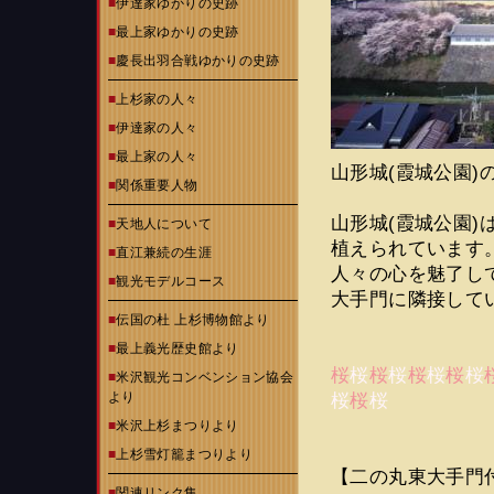
■
伊達家ゆかりの史跡
■
最上家ゆかりの史跡
■
慶長出羽合戦ゆかりの史跡
■
上杉家の人々
■
伊達家の人々
■
最上家の人々
山形城(霞城公園)
■
関係重要人物
山形城(霞城公園)
■
天地人について
植えられています
■
直江兼続の生涯
人々の心を魅了し
■
観光モデルコース
大手門に隣接して
■
伝国の杜 上杉博物館より
■
最上義光歴史館より
桜
桜
桜
桜
桜
桜
桜
桜
■
米沢観光コンベンション協会
より
桜
桜
桜
■
米沢上杉まつりより
■
上杉雪灯籠まつりより
【二の丸東大手門
■
関連リンク集