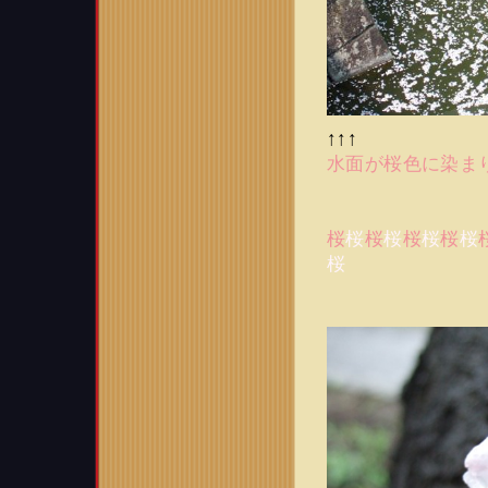
↑↑↑
水面が桜色に染まり
桜
桜
桜
桜
桜
桜
桜
桜
桜