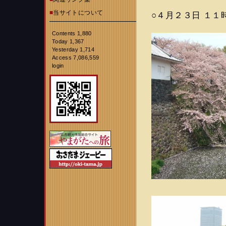
■
当サイトについて
○４月２３日 １
Contents 1,880
Today 1,367
Yesterday 1,714
Access 7,086,559
login