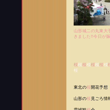
山形城二の丸東大
きました!!今日が賑
桜
桜
桜
桜
桜
桜
桜
桜
桜
東北の
桜
開花予
山形の
桜
見ごろ
霞城観
桜