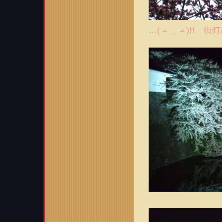
…(＝＿＝)!! 