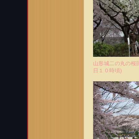
山形城二の丸の桜回
日１０時頃)