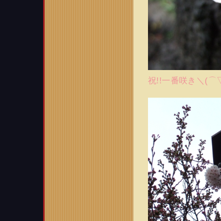
祝!!一番咲き＼(⌒