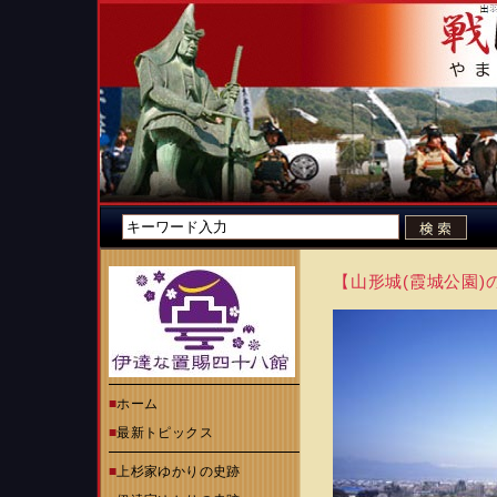
【山形城(霞城公園)の
■
ホーム
■
最新トピックス
■
上杉家ゆかりの史跡