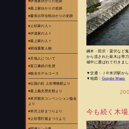
■
伊達家ゆかりの史跡
■
最上家ゆかりの史跡
■
慶長出羽合戦ゆかりの史跡
■
上杉家の人々
■
伊達家の人々
■
最上家の人々
■
関係重要人物
綱木・田沢・梁沢など鬼
から流された薪木は帯刀
■
天地人について
城中に運ばれて行きまし
■
直江兼続の生涯
▼交通：ＪＲ米沢駅から
■
観光モデルコース
▼地図：
Google Maps
■
伝国の杜 上杉博物館より
■
最上義光歴史館より
200
■
米沢観光コンベンション協会
より
今も続く木場
■
米沢上杉まつりより
■
上杉雪灯籠まつりより
■
関連リンク集