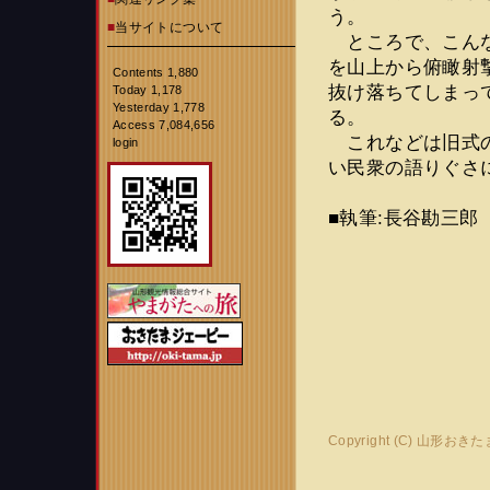
う。
■
当サイトについて
ところで、こんな
を山上から俯瞰射
Contents 1,880
抜け落ちてしまっ
Today 1,178
Yesterday 1,778
る。
Access 7,084,656
これなどは旧式の
login
い民衆の語りぐさ
■執筆:長谷勘三郎
Copyright (C) 山形おき