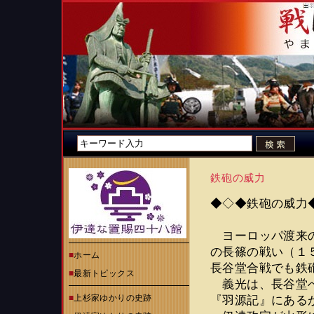
鉄砲の威力
◆◇◆鉄砲の威力
ヨーロッパ渡来の
の長篠の戦い（１
■
ホーム
長谷堂合戦でも鉄
■
最新トピックス
義光は、長谷堂へ
■
上杉家ゆかりの史跡
『羽源記』にある