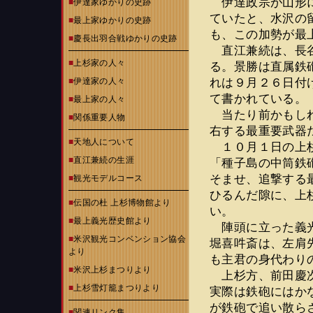
伊達政宗が山形に
■
伊達家ゆかりの史跡
ていたと、水沢の
■
最上家ゆかりの史跡
も、この加勢が最
■
慶長出羽合戦ゆかりの史跡
直江兼続は、長谷
■
上杉家の人々
る。景勝は直属鉄
れは９月２６日付
■
伊達家の人々
て書かれている。
■
最上家の人々
当たり前かもしれ
■
関係重要人物
右する最重要武器
■
天地人について
１０月１日の上杉
■
直江兼続の生涯
「種子島の中筒鉄
そませ、追撃する
■
観光モデルコース
ひるんだ隙に、上
■
伝国の杜 上杉博物館より
い。
■
最上義光歴史館より
陣頭に立った義光
■
米沢観光コンベンション協会
堀喜吽斎は、左肩
より
も主君の身代わり
■
米沢上杉まつりより
上杉方、前田慶次
■
上杉雪灯籠まつりより
実際は鉄砲にはか
が鉄砲で追い散ら
■
関連リンク集