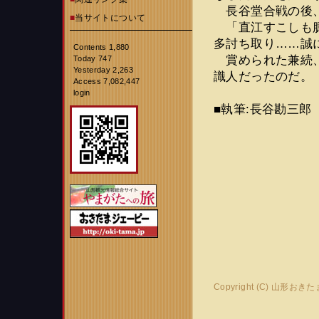
長谷堂合戦の後、
■
当サイトについて
「直江すこしも臆
多討ち取り……誠
Contents 1,880
賞められた兼続、
Today 747
Yesterday 2,263
識人だったのだ。
Access 7,082,447
login
■執筆:長谷勘三郎
Copyright (C) 山形おき