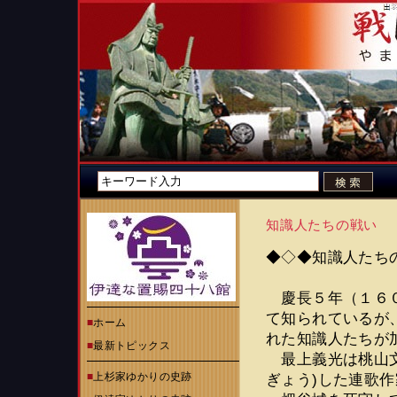
知識人たちの戦い
◆◇◆知識人たち
慶長５年（１６０
て知られているが
■
ホーム
れた知識人たちが
■
最新トピックス
最上義光は桃山文
■
上杉家ゆかりの史跡
ぎょう)した連歌