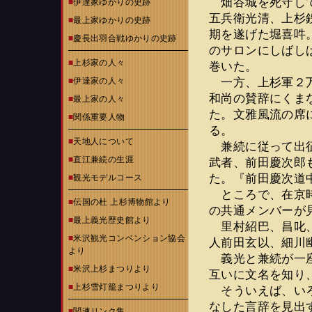
畑谷城を死守して
■
伊達家ゆかりの史跡
五兵衛光清、上杉
■
最上家ゆかりの史跡
期を遂げた堀喜吽
■
慶長出羽合戦ゆかりの史跡
のサロンにしばし
■
上杉家の人々
巻いた。
一方、上杉軍２万
■
伊達家の人々
和尚の賛辞にくま
■
最上家の人々
た。文雅風流の席
■
関係重要人物
る。
■
天地人について
兼続に従って出征
■
直江兼続の生涯
武者、前田慶次郎
た。『前田慶次道
■
観光モデルコース
ところで、在京時
■
伝国の杜 上杉博物館より
の共通メンバーが
■
最上義光歴史館より
里村紹巴、昌叱、
■
米沢観光コンベンション協会
人前田玄以、細川
より
義光と兼続が一座
■
米沢上杉まつりより
互いに文名を知り
■
上杉雪灯籠まつりより
そういえば、いろ
なした言辞を見出
■
関連リンク集