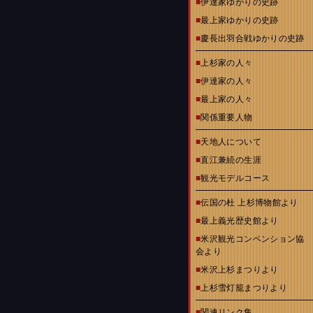
■
伊達家ゆかりの史跡
■
最上家ゆかりの史跡
■
慶長出羽合戦ゆかりの史跡
■
上杉家の人々
■
伊達家の人々
■
最上家の人々
■
関係重要人物
■
天地人について
■
直江兼続の生涯
■
観光モデルコース
■
伝国の杜 上杉博物館より
■
最上義光歴史館より
■
米沢観光コンベンション協
会より
■
米沢上杉まつりより
■
上杉雪灯籠まつりより
■
関連リンク集