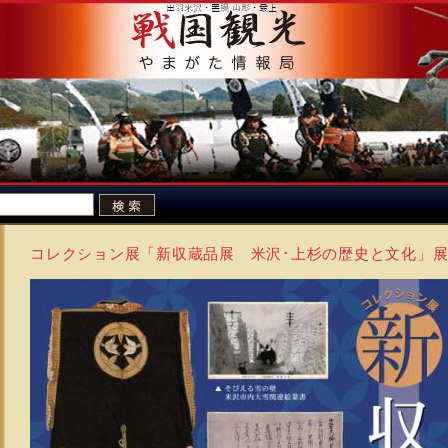
コレクション展「新収蔵品展 米沢･上杉の歴史と文化」