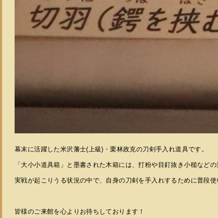
幕末に活躍した米沢藩士(上級)・栗林政克の刀剣手入れ道具です。
「大小小道具箱」と墨書された木箱には、打粉や目釘抜き小槌などの
実戦が起こりうる状況の中で、自身の刀剣を手入れするために普段使
皆様のご来館を心よりお待ちしております！