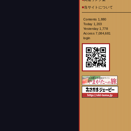
■
当サイトについて
Contents 1,880
Today 1,203
Yesterday 1,778
Access 7,084,681
login