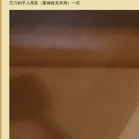
⑦刀剣手入用具（栗林政克所用）一式