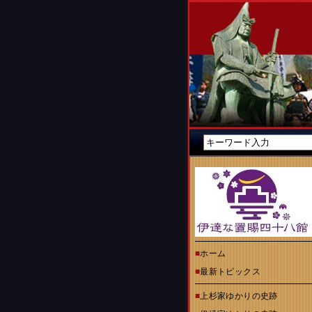
■
ホーム
■
最新トピックス
■
上杉家ゆかりの史跡