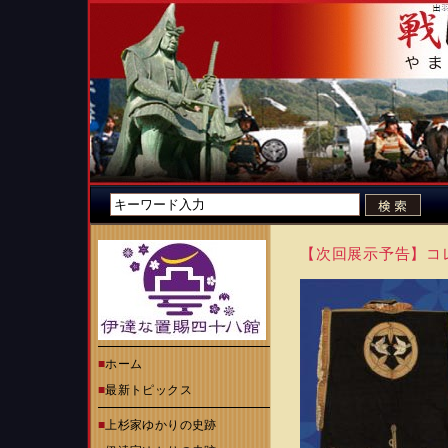
【次回展示予告】コ
■
ホーム
■
最新トピックス
■
上杉家ゆかりの史跡