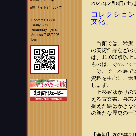
2025年2月8日
■
当サイトについて
コレクション
文化」
Contents 1,880
Today 598
Yesterday 1,415
Access 7,087,205
login
当館では、米沢・
の美術作品などの
は、11,000点
ものは、そのごく
そこで、本展では平
資料を中心に、米
します。
上杉家ゆかりの文
える古文書、幕末
捉えた絵はがきな
の新たな歴史の一
【会期】2025年2月