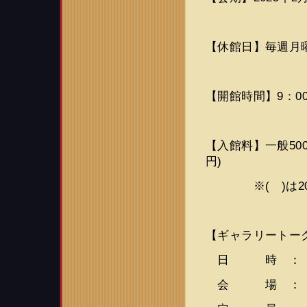
【休館日】毎週月曜
【開館時間】9：00
【入館料】一般500円(
円)
※( )は20
【ギャラリートー
日 時 ： 2月8
会 場 ： 米