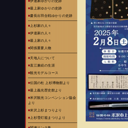
■
伊達家ゆかりの史跡
■
最上家ゆかりの史跡
■
慶長出羽合戦ゆかりの史跡
■
上杉家の人々
■
伊達家の人々
■
最上家の人々
■
関係重要人物
■
天地人について
■
直江兼続の生涯
■
観光モデルコース
■
伝国の杜 上杉博物館より
■
最上義光歴史館より
■
米沢観光コンベンション協会
より
■
米沢上杉まつりより
■
上杉雪灯籠まつりより
■
関連リンク集