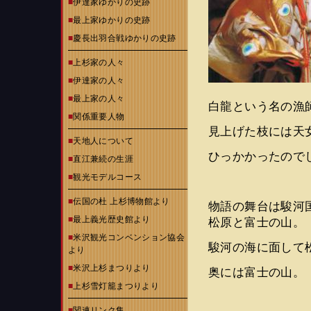
■
伊達家ゆかりの史跡
■
最上家ゆかりの史跡
■
慶長出羽合戦ゆかりの史跡
■
上杉家の人々
■
伊達家の人々
■
最上家の人々
白龍という名の漁
■
関係重要人物
見上げた枝には天
■
天地人について
ひっかかったので
■
直江兼続の生涯
■
観光モデルコース
■
伝国の杜 上杉博物館より
物語の舞台は駿河
■
最上義光歴史館より
松原と富士の山。
■
米沢観光コンベンション協会
駿河の海に面して
より
■
米沢上杉まつりより
奥には富士の山。
■
上杉雪灯籠まつりより
■
関連リンク集