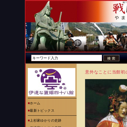
意外なことに当館初
■
ホーム
■
最新トピックス
■
上杉家ゆかりの史跡