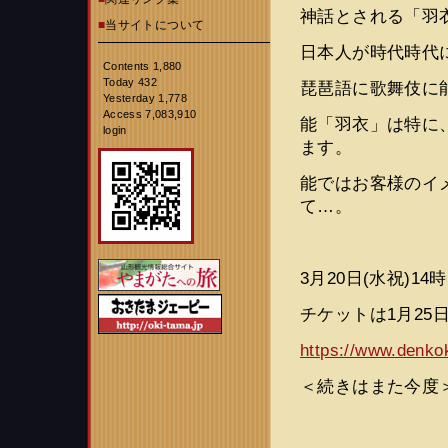
神話とされる「羽
■
当サイトについて
日本人が時代時代
Contents 1,880
Today 432
琵琶語に歌舞伎に
Yesterday 1,778
Access 7,083,910
能「羽衣」は特に
login
ます。
能ではお客様のイ
て…。
3月20日(水祝)14
チケットは1月25日
https://www.denko
＜続きはまた今度