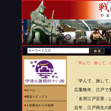
「学んで、旅して、
「学んで、旅して
広重晩年、江戸で
■
ホーム
■
最新トピックス
「名所江戸百景」
■
上杉家ゆかりの史跡
近年、江戸再生の