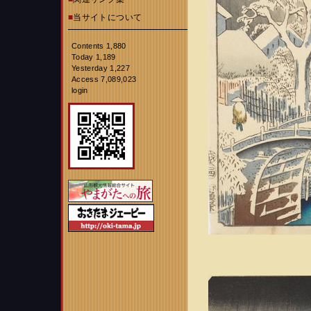
■
当サイトについて
Contents 1,880
Today 1,189
Yesterday 1,227
Access 7,089,023
login