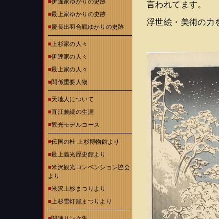
■
伊達家ゆかりの史跡
言われてます。
■
最上家ゆかりの史跡
浮世絵・美術の力
■
慶長出羽合戦ゆかりの史跡
■
上杉家の人々
■
伊達家の人々
■
最上家の人々
■
関係重要人物
■
天地人について
■
直江兼続の生涯
■
観光モデルコース
■
伝国の杜 上杉博物館より
■
最上義光歴史館より
■
米沢観光コンベンション協会
より
■
米沢上杉まつりより
■
上杉雪灯籠まつりより
■
関連リンク集