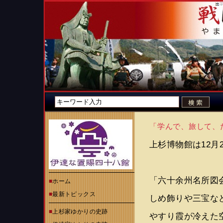
「学んで、旅して、
上杉博物館は12月
「六十余州名所図
■
ホーム
■
最新トピックス
しめ飾りや三宝な
■
上杉家ゆかりの史跡
やすり霞が冷えた