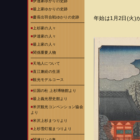
■
伊達家ゆかりの史跡
■
最上家ゆかりの史跡
■
慶長出羽合戦ゆかりの史跡
年始は1月2日(火
■
上杉家の人々
■
伊達家の人々
■
最上家の人々
■
関係重要人物
■
天地人について
■
直江兼続の生涯
■
観光モデルコース
■
伝国の杜 上杉博物館より
■
最上義光歴史館より
■
米沢観光コンベンション協会
より
■
米沢上杉まつりより
■
上杉雪灯籠まつりより
■
関連リンク集