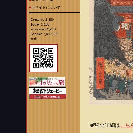
■
当サイトについて
Contents 1,880
Today 1,136
Yesterday 2,263
Access 7,082,836
login
展覧会詳細は
こち