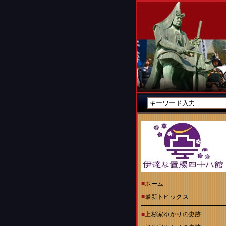
■
ホーム
■
最新トピックス
■
上杉家ゆかりの史跡