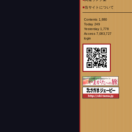
■
当サイトについて
Contents 1,880
Today 249
Yesterday 1,778
Access 7,083,727
login