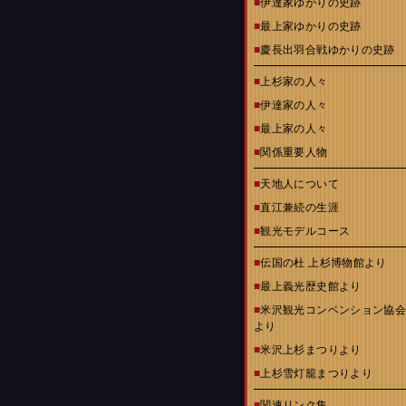
■
伊達家ゆかりの史跡
■
最上家ゆかりの史跡
■
慶長出羽合戦ゆかりの史跡
■
上杉家の人々
■
伊達家の人々
■
最上家の人々
■
関係重要人物
■
天地人について
■
直江兼続の生涯
■
観光モデルコース
■
伝国の杜 上杉博物館より
■
最上義光歴史館より
■
米沢観光コンベンション協
より
■
米沢上杉まつりより
■
上杉雪灯籠まつりより
■
関連リンク集