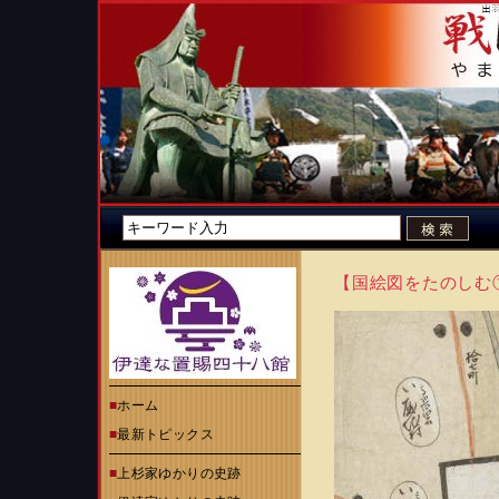
【国絵図をたのしむ
■
ホーム
■
最新トピックス
■
上杉家ゆかりの史跡