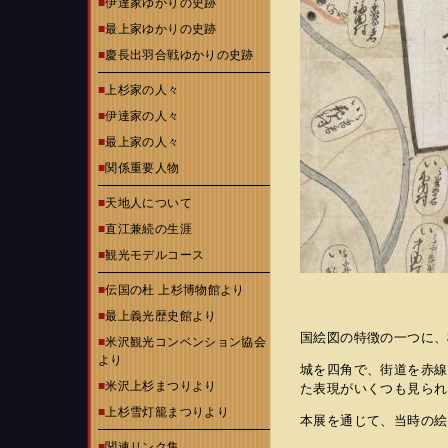
■
伊達家ゆかりの史跡
■
最上家ゆかりの史跡
■
慶長出羽合戦ゆかりの史跡
■
上杉家の人々
■
伊達家の人々
■
最上家の人々
■
関係重要人物
■
天地人について
■
直江兼続の生涯
■
観光モデルコース
■
伝国の杜 上杉博物館より
■
最上義光歴史館より
国絵図の特徴の一つに、
■
米沢観光コンベンション協会
より
城を四角で、街道を赤線
■
米沢上杉まつりより
た表現がいくつも見られ
■
上杉雪灯籠まつりより
本展を通じて、当時の絵
■
関連リンク集