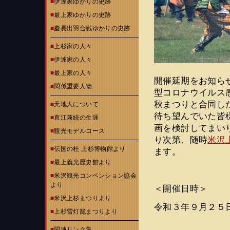
■
伊達家ゆかりの史跡
■
最上家ゆかりの史跡
■
慶長出羽合戦ゆかりの史跡
■
上杉家の人々
■
伊達家の人々
■
最上家の人々
開催延期をお知ら
■
関係重要人物
型コロナウイルス
秋まつりと合同し
■
天地人について
待ち望んでいた皆
■
直江兼続の生涯
画を検討してまい
■
観光モデルコース
り次第、随時
米沢
■
伝国の杜 上杉博物館より
ます。
■
最上義光歴史館より
■
米沢観光コンベンション協会
より
＜開催日時＞
■
米沢上杉まつりより
令和３年９月２５
■
上杉雪灯籠まつりより
■
関連リンク集