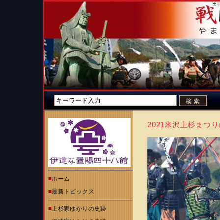
2021米沢上杉まつ
■
ホーム
■
最新トピックス
■
上杉家ゆかりの史跡