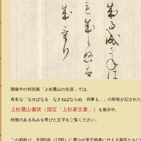
開催中の特別展「上杉鷹山の生涯」では、
有名な「なせばなる なさねばならぬ 何事も…」の和歌が記され
会
上杉鷹山書状（国宝「上杉家文書」）
を展示中。
特徴のある丸みを帯びた文字をご覧ください。
この和歌は、天明5年（1785）に鷹山が実子顕孝に仕える家臣たち