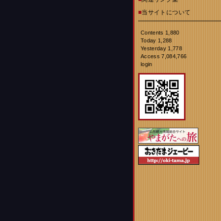
■
当サイトについて
Contents 1,880
Today 1,288
Yesterday 1,778
Access 7,084,766
login