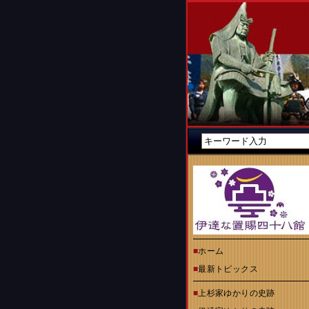
■
ホーム
■
最新トピックス
■
上杉家ゆかりの史跡