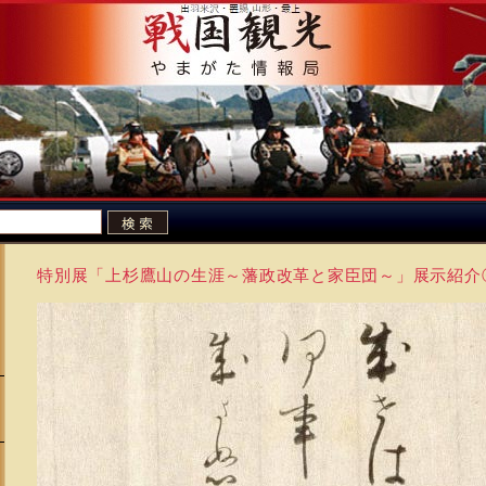
特別展「上杉鷹山の生涯～藩政改革と家臣団～」展示紹介