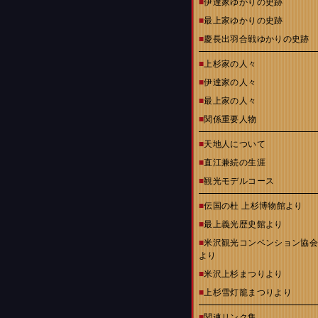
■
伊達家ゆかりの史跡
■
最上家ゆかりの史跡
■
慶長出羽合戦ゆかりの史跡
■
上杉家の人々
■
伊達家の人々
■
最上家の人々
■
関係重要人物
■
天地人について
■
直江兼続の生涯
■
観光モデルコース
■
伝国の杜 上杉博物館より
■
最上義光歴史館より
■
米沢観光コンベンション協
より
■
米沢上杉まつりより
■
上杉雪灯籠まつりより
■
関連リンク集