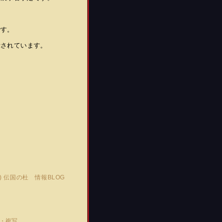
です。
示されています。
C)
伝国の杜 情報BLOG
転載・複写