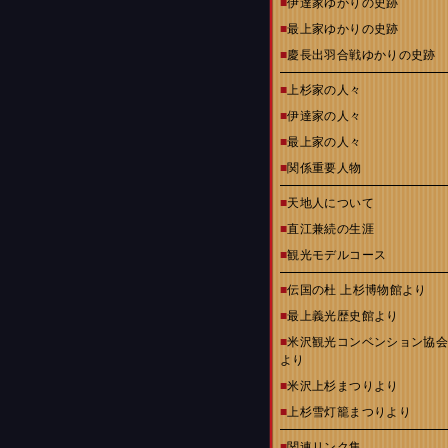
■
伊達家ゆかりの史跡
■
最上家ゆかりの史跡
■
慶長出羽合戦ゆかりの史跡
■
上杉家の人々
■
伊達家の人々
■
最上家の人々
■
関係重要人物
■
天地人について
■
直江兼続の生涯
■
観光モデルコース
■
伝国の杜 上杉博物館より
■
最上義光歴史館より
■
米沢観光コンベンション協
より
■
米沢上杉まつりより
■
上杉雪灯籠まつりより
■
関連リンク集