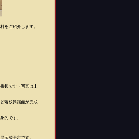
資料をご紹介します。
た書状です（写真は末
うど藩校興譲館が完成
印象的です。
で展示替予定です。