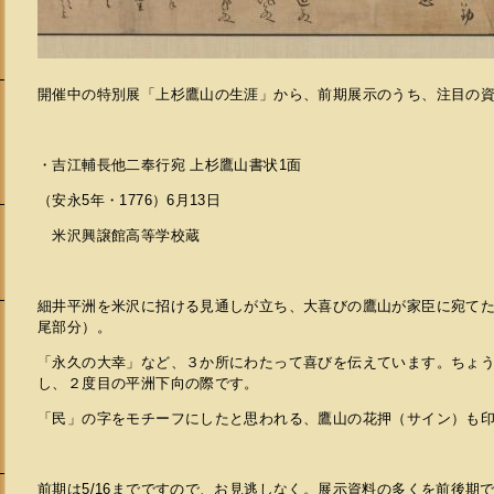
開催中の特別展「上杉鷹山の生涯」から、前期展示のうち、注目の
・吉江輔長他二奉行宛 上杉鷹山書状1面
（安永5年・1776）6月13日
米沢興譲館高等学校蔵
細井平洲を米沢に招ける見通しが立ち、大喜びの鷹山が家臣に宛て
尾部分）。
「永久の大幸」など、３か所にわたって喜びを伝えています。ちょ
会
し、２度目の平洲下向の際です。
「民」の字をモチーフにしたと思われる、鷹山の花押（サイン）も
前期は5/16までですので、お見逃しなく。展示資料の多くを前後期