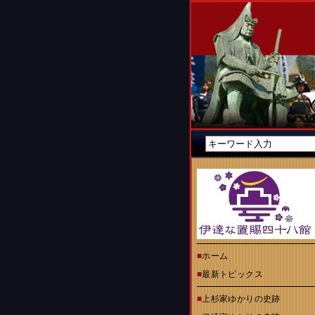
■
ホーム
■
最新トピックス
■
上杉家ゆかりの史跡