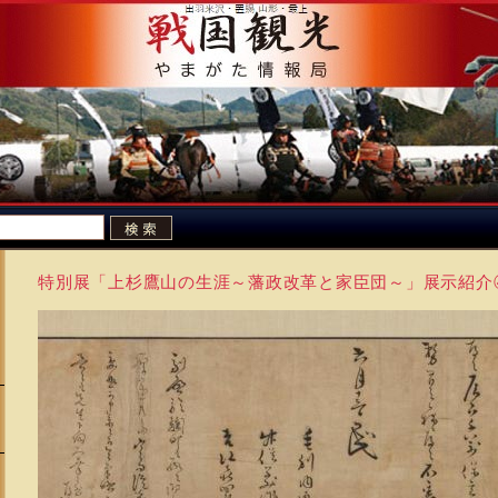
特別展「上杉鷹山の生涯～藩政改革と家臣団～」展示紹介