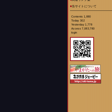
■
当サイトについて
Contents 1,880
Today 302
Yesterday 1,778
Access 7,083,780
login