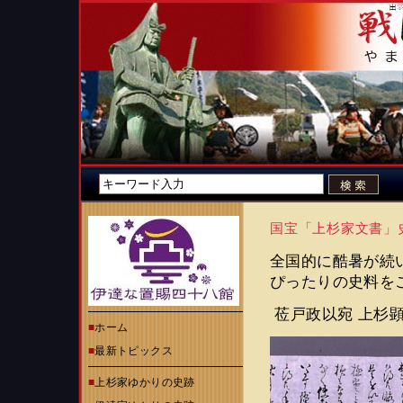
国宝「上杉家文書」
全国的に酷暑が続
ぴったりの史料を
莅戸政以宛 上杉顕
■
ホーム
■
最新トピックス
■
上杉家ゆかりの史跡