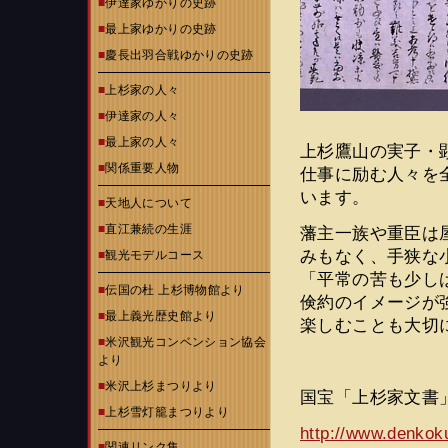
■
伊達家ゆかりの史跡
■
最上家ゆかりの史跡
■
慶長出羽合戦ゆかりの史跡
■
上杉家の人々
■
伊達家の人々
■
最上家の人々
上杉鷹山の実子・
■
関係重要人物
仕事に励む人々を
います。
■
天地人について
■
直江兼続の生涯
藩主一族や重臣は
みもなく、手狭な
■
観光モデルコース
「平常の苦も少し
■
伝国の杜 上杉博物館より
倹約のイメージが
■
最上義光歴史館より
楽しむことも大切
■
米沢観光コンベンション協会
より
■
米沢上杉まつりより
国宝「上杉家文
■
上杉雪灯籠まつりより
http://www.denkok
■
関連リンク集