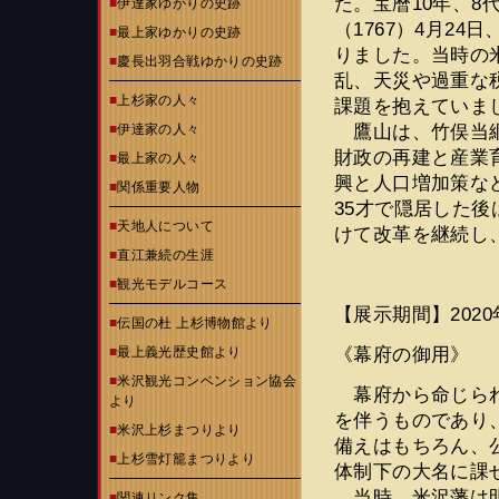
た。宝暦10年、8
■
伊達家ゆかりの史跡
（1767）4月2
■
最上家ゆかりの史跡
りました。当時の
■
慶長出羽合戦ゆかりの史跡
乱、天災や過重な
■
上杉家の人々
課題を抱えていま
鷹山は、竹俣当綱
■
伊達家の人々
財政の再建と産業
■
最上家の人々
興と人口増加策など
■
関係重要人物
35才で隠居した後
■
天地人について
けて改革を継続し、
■
直江兼続の生涯
■
観光モデルコース
【展示期間】2020年
■
伝国の杜 上杉博物館より
《幕府の御用》
■
最上義光歴史館より
■
米沢観光コンベンション協会
幕府から命じられ
より
を伴うものであり
■
米沢上杉まつりより
備えはもちろん、
■
上杉雪灯籠まつりより
体制下の大名に課
当時、米沢藩は明和
■
関連リンク集