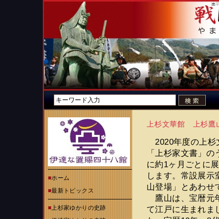
上杉文華館 上杉鷹
2020年度の上
「上杉家文書」の
に約1ヶ月ごとに
します。常設展示
■
ホーム
山登場」とあわせ
■
最新トピックス
鷹山は、宝暦元年（
■
上杉家ゆかりの史跡
て江戸に生まれま