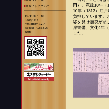
両）、寛政10年（
■
当サイトについて
10年（1813）
負担しています。
Contents 1,880
Today 414
姿を見せ衝突が起こ
Yesterday 1,714
岸警備、文化4年（
Access 7,085,606
login
した。