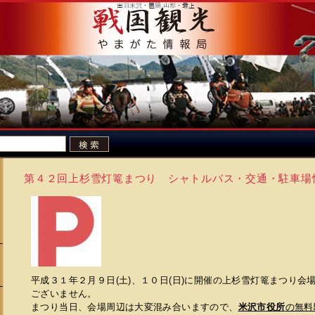
第４２回上杉雪灯篭まつり シャトルバス・交通・駐車場
平成３１年２月９日(土)、１０日(日)に開催の上杉雪灯篭まつり会
ございません。
まつり当日、会場周辺は大変混み合いますので、
米沢市役所
の無料