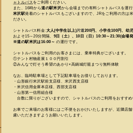
ャトルバス
をご利用ください。
また、16時から
道の駅米沢
から
会場までの有料シャトルバスを運行
米沢駅
発着のシャトルバスもございますので、JRをご利用の方は
ださい。
シャトルバス料金:
大人(中学生以上)
片道
200円、小学生100円、幼
およそ15～20分間隔、
9日（土）、10
日（日）10:30～21:30(会
※道の駅米沢は16:00～
の運行です。
シャトルバスをご利用のお客さまには、乗車特典がございます。
①テント村物産展１００円割引
②みんなで灯そう希望のあかり×高鍋城灯籠まつり無料体験
なお、臨時駐車場として下記駐車場をお借りしております。
・山形銀行米沢駅前支店様、米沢西支店様
・米沢信用金庫本店様、西部支店様
・山形第一信用組合様
台数に限りがございますので、シャトルバスのご利用をおすすめ
会
お車でご来場のお客様にはご不便をおかけいたしますが、近隣店舗
慮いただきますようお願いいたします。