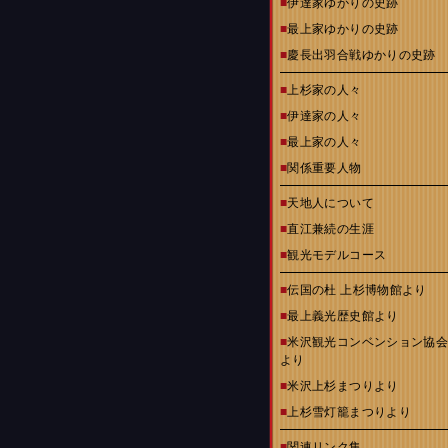
■
伊達家ゆかりの史跡
■
最上家ゆかりの史跡
■
慶長出羽合戦ゆかりの史跡
■
上杉家の人々
■
伊達家の人々
■
最上家の人々
■
関係重要人物
■
天地人について
■
直江兼続の生涯
■
観光モデルコース
■
伝国の杜 上杉博物館より
■
最上義光歴史館より
■
米沢観光コンベンション協
より
■
米沢上杉まつりより
■
上杉雪灯籠まつりより
■
関連リンク集