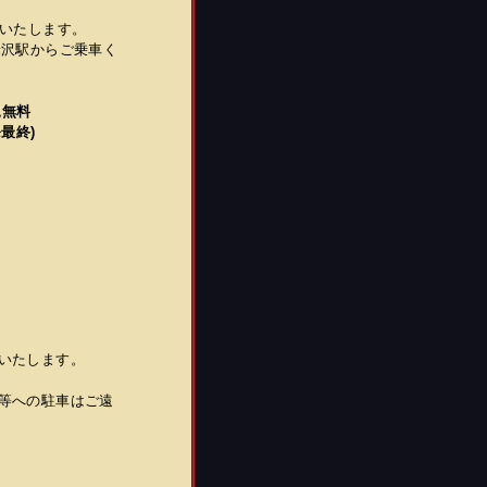
いたします。
米沢駅からご乗車く
児無料
場発最終)
いたします。
等への駐車はご遠