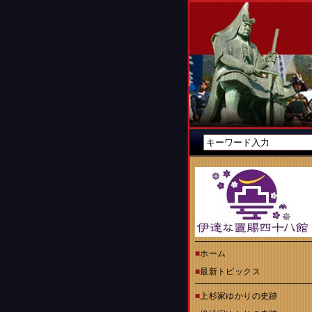
■
ホーム
■
最新トピックス
■
上杉家ゆかりの史跡