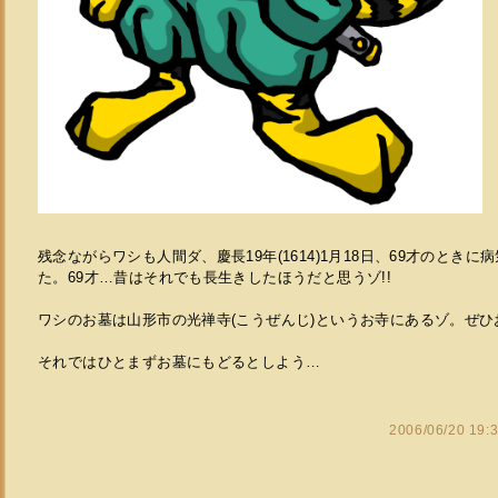
残念ながらワシも人間ダ、慶長19年(1614)1月18日、69才のとき
た。69才…昔はそれでも長生きしたほうだと思うゾ!!
ワシのお墓は山形市の光禅寺(こうぜんじ)というお寺にあるゾ。ぜひお
それではひとまずお墓にもどるとしよう…
2006/06/20 19