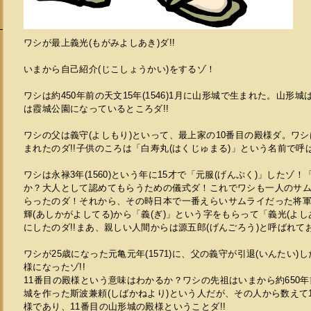
ワシが最上義光(もがみよしあき)ダ!!
いまから自己紹介(じこしょうかい)をするゾ！
ワシは約450年前の天文15年(1546)1月に山形城で生まれた。山形
は霞城公園になっているところダ!!
ワシの父は義守(よしもり)といって、最上家の10番目の殿様ダ。ワ
まれたのダ!!子供のころは「白寿丸(はくじゅまる)」という名前で呼
ワシは永禄3年(1560)という年に15才で「元服(げんぷく)」したゾ
か？大人として認めてもらうための儀式ダ！これでワシも一人のサ
らったのダ！それから、その時日本で一番えらいサムライだった将軍
輝(あしかがよしてる)から「義(ぎ)」という字をもらって「義光(よし
にしたのダ!!まあ、親しい人間からは源五郎(げんごろう)と呼ばれて
ワシが25歳になった元亀元年(1571)に、父の義守が引退(いんたい)
様になったゾ!!
11番目の殿様という意味はわかるか？ワシの先祖はいまから約650
城を作った斯波兼頼(しばかねより)という人だが、その人から数えて
様であり、11番目の山形城の殿様ということダ!!