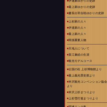
■
伊達家ゆかりの史跡
■
最上家ゆかりの史跡
■
慶長出羽合戦ゆかりの史跡
■
上杉家の人々
■
伊達家の人々
■
最上家の人々
■
関係重要人物
■
天地人について
■
直江兼続の生涯
■
観光モデルコース
■
伝国の杜 上杉博物館より
■
最上義光歴史館より
■
米沢観光コンベンション協
より
■
米沢上杉まつりより
■
上杉雪灯籠まつりより
■
関連リンク集