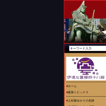
■
ホーム
■
最新トピックス
■
上杉家ゆかりの史跡