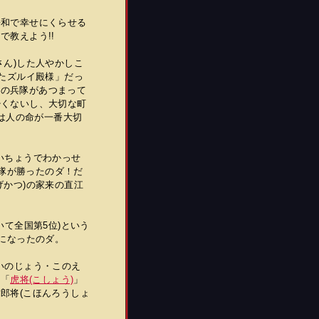
平和で幸せにくらせる
教えよう!!
さん)した人やかしこ
したズルイ殿様」だっ
んの兵隊があつまって
少くないし、大切な町
シは人の命が一番大切
けいちょうでわかっせ
軍隊が勝ったのダ！だ
げかつ)の家来の直江
いて全国第5位)という
になったのダ。
しいのじょう・このえ
な「
虎将(こしょう)
」
郎将(こほんろうしょ