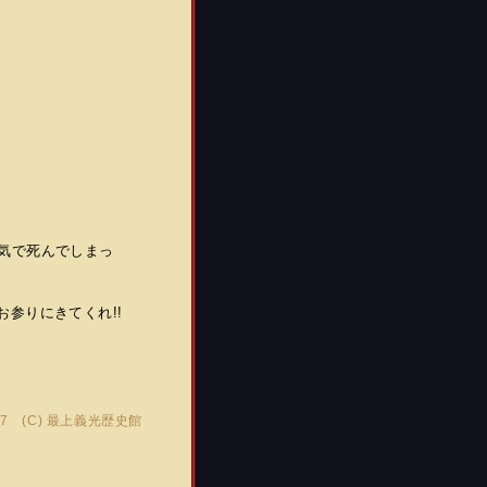
に病気で死んでしまっ
参りにきてくれ!!
:37 (C)
最上義光歴史館