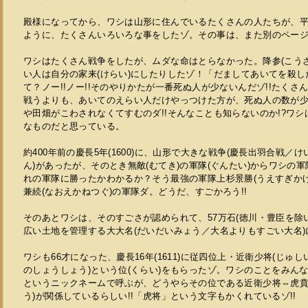
殿様になってから、ワシは山形に住んでいるたくさんの人たちが、
ように、たくさんいろいろな事をしたゾ。その事は、また別のページで
ワシはたくさん戦争をしたが、ムダな命はとらなかった。降参(こう
い人は自分の家来(けらい)にしたりしたゾ！「だましてあいてを殺
て？ノー!!ノー!!そのやりかたが一番死ぬ人が少ないんだゾ!!たくさ
戦うよりも、あいてのえらい人だけやっつけた方が、死ぬ人の数が
や田畑がこわされなくてすむのダ!!そんなことも知らないのか!?ワ
なものだと思っている。
約400年前の慶長5年(1600)に、山形で大きな戦争(慶長出羽合戦／
ん)があったが、そのとき無敵(むてき)の軍隊(ぐんたい)からワシの
れの軍隊に勝ったかわかるか？そう最強の軍隊上杉景勝(うえすぎか
兼続(なおえかねつぐ)の軍隊ダ。どうだ、すごかろう!!
そのあとワシは、そのすごさが認められて、57万石(徳川・豊臣を除
広い土地を管理する大大名(だいだいみょう／大名よりもすごい大名)
ワシも66才になった、慶長16年(1611)に従四位上・近衛少将(じゅ
のしょうしょう)という位(くらい)をもらったゾ。ワシのことをみん
というニックネームで呼ぶが、どうやらその位である近衛少将⇔虎賁
う)が関係しているらしい!!「虎将」という文字もかくれているゾ!!