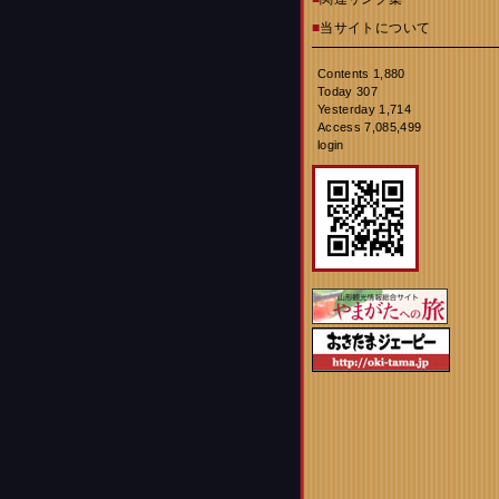
■
当サイトについて
Contents 1,880
Today 307
Yesterday 1,714
Access 7,085,499
login