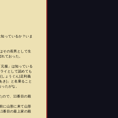
城は知っているか？いま
シはその長男として生
ばれておった。
！「元服」は知っている
ムライとして認めても
(しょうぐん)足利義
あき)」と名乗ること
おったがな。
したので、11番目の殿
年前に山形に来て山形
11番目の最上家の殿