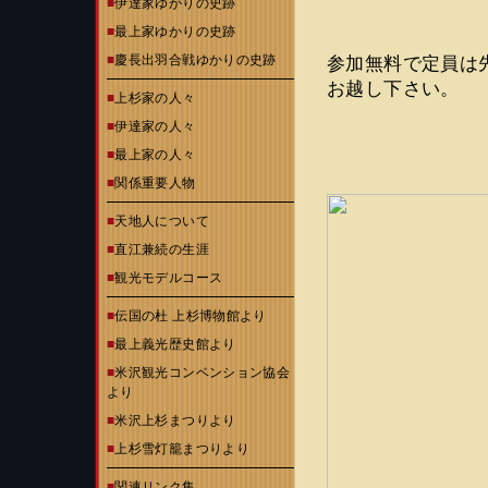
■
伊達家ゆかりの史跡
■
最上家ゆかりの史跡
■
慶長出羽合戦ゆかりの史跡
参加無料で定員は
お越し下さい。
■
上杉家の人々
■
伊達家の人々
■
最上家の人々
■
関係重要人物
■
天地人について
■
直江兼続の生涯
■
観光モデルコース
■
伝国の杜 上杉博物館より
■
最上義光歴史館より
■
米沢観光コンベンション協会
より
■
米沢上杉まつりより
■
上杉雪灯籠まつりより
■
関連リンク集