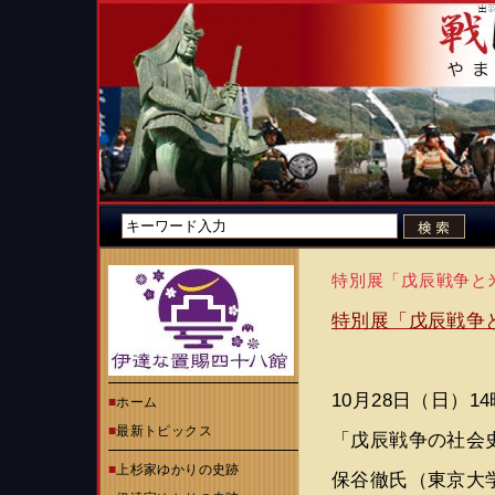
特別展「戊辰戦争と
特別展「戊辰戦争
10月28日（日）
■
ホーム
■
最新トピックス
「戊辰戦争の社会
■
上杉家ゆかりの史跡
保谷徹氏（東京大