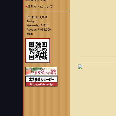
■
当サイトについて
Contents 1,880
Today 8
Yesterday 1,714
Access 7,085,200
login