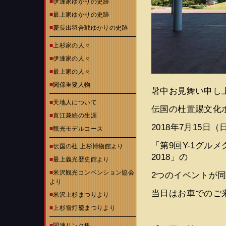
■
伊達家ゆかりの史跡
■
最上家ゆかりの史跡
■
慶長出羽合戦ゆかりの史跡
■
上杉家の人々
■
伊達家の人々
■
最上家の人々
■
関係重要人物
暑中お見舞い申し
■
天地人について
伝国の杜置賜文化
■
直江兼続の生涯
2018年7月15日
■
観光モデルコース
「第9回Y-1グルメグ
■
伝国の杜 上杉博物館より
2018」の
■
最上義光歴史館より
■
米沢観光コンベンション協会
2つのイベントが
より
当日はお車でのご
■
米沢上杉まつりより
■
上杉雪灯籠まつりより
■
関連リンク集