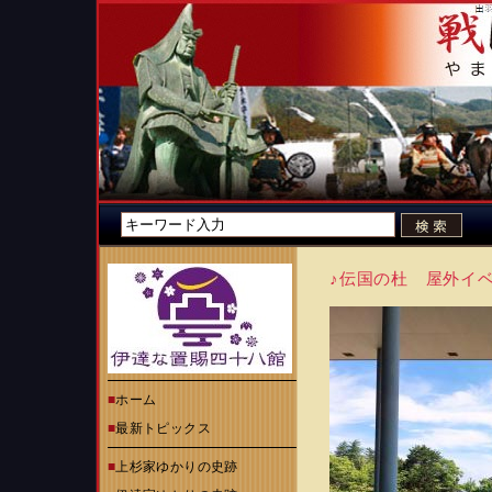
♪伝国の杜 屋外イベ
■
ホーム
■
最新トピックス
■
上杉家ゆかりの史跡