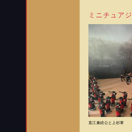
ミニチュア
直江兼続公と上杉軍