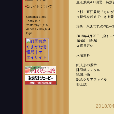
直江兼続400回忌 特別
■
当サイトについて
上杉・直江兼続「ものが
＜時代を越えて生きる兼
Contents 1,880
Today 997
Yesterday 1,415
場所 米沢市丸の内1—3
Access 7,087,604
login
2018年4月20日（金）
10:00～15:30
火曜日定休
入場無料
紙人形の展示
陣羽織レンタル
戦国小物
記念クリアファイル
郷土誌
2018/0