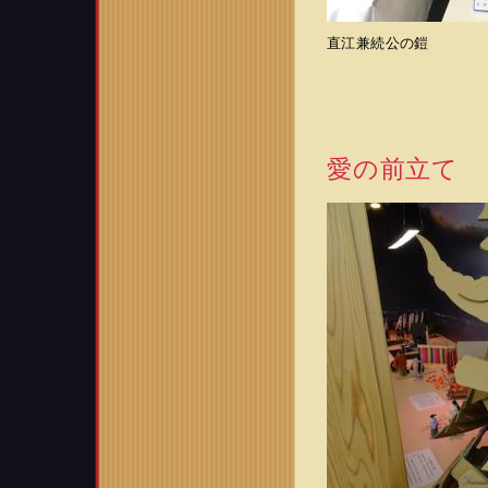
直江兼続公の鎧
愛の前立て