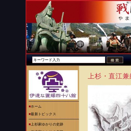
上杉・直江兼
■
ホーム
■
最新トピックス
■
上杉家ゆかりの史跡