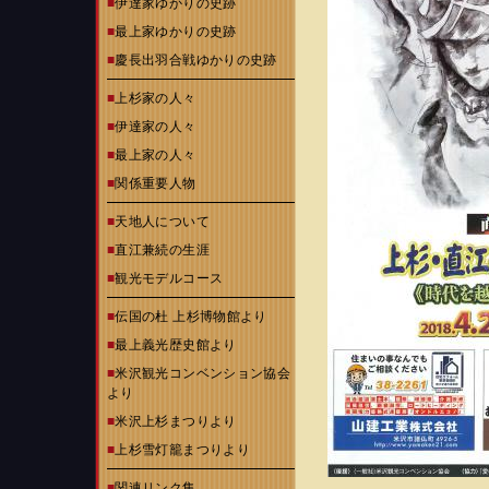
■
伊達家ゆかりの史跡
■
最上家ゆかりの史跡
■
慶長出羽合戦ゆかりの史跡
■
上杉家の人々
■
伊達家の人々
■
最上家の人々
■
関係重要人物
■
天地人について
■
直江兼続の生涯
■
観光モデルコース
■
伝国の杜 上杉博物館より
■
最上義光歴史館より
■
米沢観光コンベンション協会
より
■
米沢上杉まつりより
■
上杉雪灯籠まつりより
■
関連リンク集