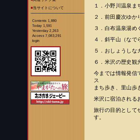
１．小野川温泉ま
■
当サイトについて
２．前田慶次ゆか
Contents 1,880
Today 1,591
３．白布温泉湯め
Yesterday 2,263
Access 7,083,291
４．斜平山（なで
login
５．おしょうしな
６．米沢の歴史観
今までは情報発信
ス
まち歩き、里山歩
米沢に宿泊される
旅行の目的として
す。