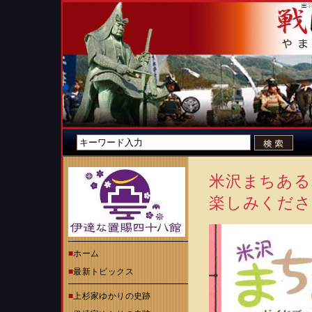
米沢まちある
楽しみくださ
■
ホーム
■
最新トピックス
■
上杉家ゆかりの史跡