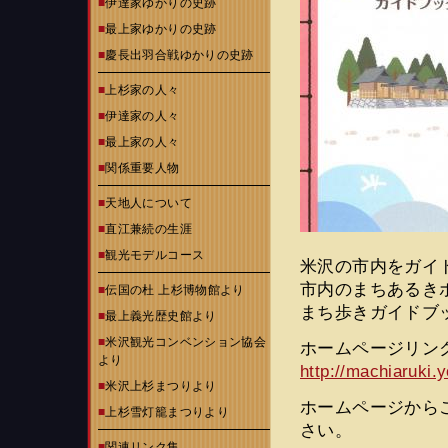
■
伊達家ゆかりの史跡
■
最上家ゆかりの史跡
■
慶長出羽合戦ゆかりの史跡
■
上杉家の人々
■
伊達家の人々
■
最上家の人々
■
関係重要人物
■
天地人について
■
直江兼続の生涯
■
観光モデルコース
米沢の市内をガイ
市内のまちあるき
■
伝国の杜 上杉博物館より
まち歩きガイドブ
■
最上義光歴史館より
■
米沢観光コンベンション協会
ホームページリン
より
http://machiaruki.
■
米沢上杉まつりより
ホームページから
■
上杉雪灯籠まつりより
さい。
■
関連リンク集