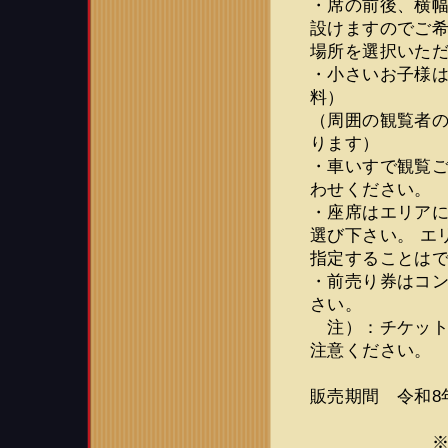
・席の前後、横幅
設けますのでご
場所を選択いた
・小さいお子様
料）
（周囲の観覧者
ります）
・車いすで観覧
わせください。
・座席はエリア
選び下さい。 エ
指定することは
・前売り券はコ
さい。
注）：チケット
注意ください。
販売期間 令和8
５月１日
※受付は先