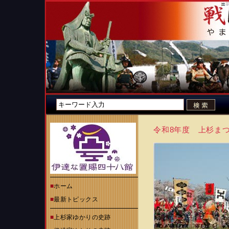
令和8年度 上杉ま
■
ホーム
■
最新トピックス
■
上杉家ゆかりの史跡