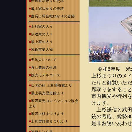
■
伊達家ゆかりの史跡
■
最上家ゆかりの史跡
■
慶長出羽合戦ゆかりの史跡
■
上杉家の人々
■
伊達家の人々
■
最上家の人々
■
関係重要人物
■
天地人について
■
直江兼続の生涯
令和8年度 
上杉まつりのメ
■
観光モデルコース
たりと御覧いた
■
伝国の杜 上杉博物館より
席取りをするこ
■
最上義光歴史館より
市内観光や行列
■
米沢観光コンベンション協会
けます。
より
上杉謙信と武田
■
米沢上杉まつりより
銃の号砲、総勢8
■
上杉雪灯籠まつりより
是非お誘いあわ
■
関連リンク集