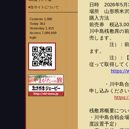
日時 2026年5月
■
当サイトについて
場所 山形県米
購入方法
Contents 1,880
前売券 税込3,0
Today 362
Yesterday 1,415
川中島桟敷席の
Access 7,086,969
売します。
login
注）：前売券の
ます。
注）：【楽天
従って取得して
https:/
・川中島合戦桟
申し込みくださ
https:
桟敷席概要につ
・川中島合戦会場
度設置予定）