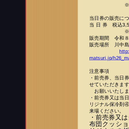
※満席にな
当日券の販売に
当 日 券 税込3
※約130席
販売期間 令和
販売場所 川中
http
matsuri.jp/h26_
注意事項
・前売券、当日券
せていただきま
お願いいたしま
・前売券又は当
リジナル保冷剤
来場ください。
・前売券又は
布団クッシ