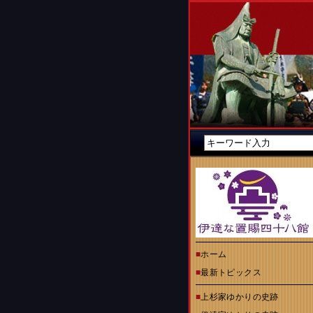
■
ホーム
■
最新トピックス
■
上杉家ゆかりの史跡