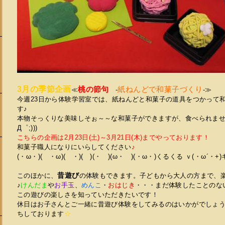
3月の季節企画
桃の節句
紙ねんどで和菓子づくり
≪
-
-≫
今週23日から体験学習室では、紙ねんどと和菓子の道具をつかって
す♪
本物そっくりな美味しそぉ～～な和菓子ができますが、食べられませ
Д゜;)))
こちらの企画は2月23日(土)～3月21日(木)までやっております！
和菓子職人になりにいらしてください
♪
(・ω・)( ・ω)( ・)( )(・ )(ω・ )(・ω・)くるくる ｖ(・ω´・+
会
昔遊び
このほかに、
の体験もできます。子どもから大人の方まで、
♪
けんだま
や
お手玉
、
めんこ
・
おはじき
・・・まだ体験したことのな
この遊びの楽しさを知っていただきたいです！
休日はお子さんとご一緒に昔遊び体験をしてみるのはいかがでしょうか
ちしております
☆