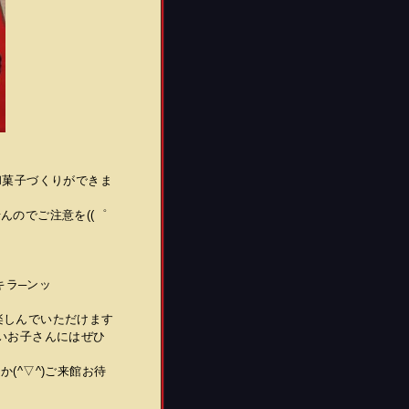
和菓子づくりができま
んのでご注意を((゜
)キラ─ンッ
楽しんでいただけます
いお子さんにはぜひ
(^▽^)ご来館お待