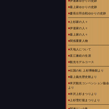
■
伊達家ゆかりの史跡
■
最上家ゆかりの史跡
■
慶長出羽合戦ゆかりの史跡
■
上杉家の人々
■
伊達家の人々
■
最上家の人々
■
関係重要人物
■
天地人について
■
直江兼続の生涯
■
観光モデルコース
■
伝国の杜 上杉博物館より
■
最上義光歴史館より
■
米沢観光コンベンション協
より
■
米沢上杉まつりより
■
上杉雪灯籠まつりより
■
関連リンク集