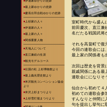
■
伊達家ゆかりの史跡
■
最上家ゆかりの史跡
■
慶長出羽合戦ゆかりの史跡
室町時代から盛ん
■
上杉家の人々
前田慶次、直江兼
■
伊達家の人々
名だたる戦国武将
■
最上家の人々
■
関係重要人物
それを高畠町で復
■
天地人について
今回の連歌会には
最上家の関係者も
■
直江兼続の生涯
■
観光モデルコース
次回は歴史を背景
■
伝国の杜 上杉博物館より
親戚関係にある最
■
最上義光歴史館より
連歌会にになりそ
■
米沢観光コンベンション協会
より
仙台から初めて４
■
米沢上杉まつりより
初めての連歌会参
すんなりと仲間に
■
上杉雪灯籠まつりより
句を提出し挙句に
■
関連リンク集