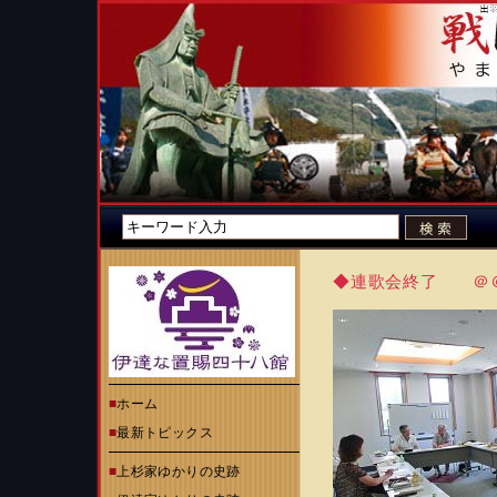
◆連歌会終了 ＠
■
ホーム
■
最新トピックス
■
上杉家ゆかりの史跡