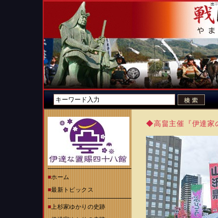
◆高畠主催『伊達家
■
ホーム
■
最新トピックス
■
上杉家ゆかりの史跡