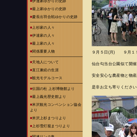
■
伊達家ゆかりの史跡
■
最上家ゆかりの史跡
■
慶長出羽合戦ゆかりの史跡
■
上杉家の人々
■
伊達家の人々
■
最上家の人々
■
関係重要人物
９月５日(月) ９月
■
天地人について
仙台勾当台公園似て開催
■
直江兼続の生涯
安全安心な農産物と物産
■
観光モデルコース
是非お立ち寄りください
■
伝国の杜 上杉博物館より
■
最上義光歴史館より
■
米沢観光コンベンション協会
より
■
米沢上杉まつりより
■
上杉雪灯籠まつりより
■
関連リンク集