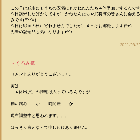
この日は戎市にもまちの広場にもかねたんたち４体勢揃いするんですよね
昨日訪米したばかりですが、かねたんたちや武将隊の皆さんに会え
みです(#^.^#)
昨日は戦国の杜に寄れませんでしたが、４日はお邪魔します)^o^(
先着の記念品も気になります(^^♪
2011/08/
＞くろみ様
コメントありがとうございます。
実は…
「４体出演」の情報は入っているんですが、
揃い踏み か 時間差 か
現在調整中と思われます。。。
はっきり言えなくて申しわけありません。