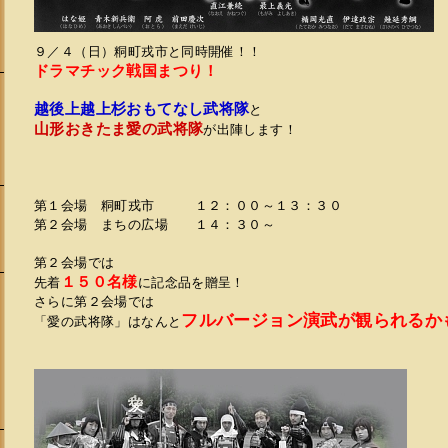
９／４（日）粡町戎市と同時開催！！
ドラマチック戦国まつり！
越後上越上杉おもてなし武将隊
と
山形おきたま愛の武将隊
が出陣します！
第１会場 粡町戎市 １２：００～１３：３０
第２会場 まちの広場 １４：３０～
第２会場では
１５０名様
先着
に記念品を贈呈！
さらに第２会場では
フルバージョン演武が観られるか
「愛の武将隊」はなんと
会