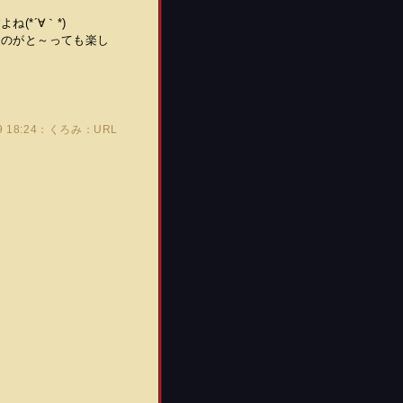
(*´∀｀*)
るのがと～っても楽し
29 18:24：くろみ：
URL