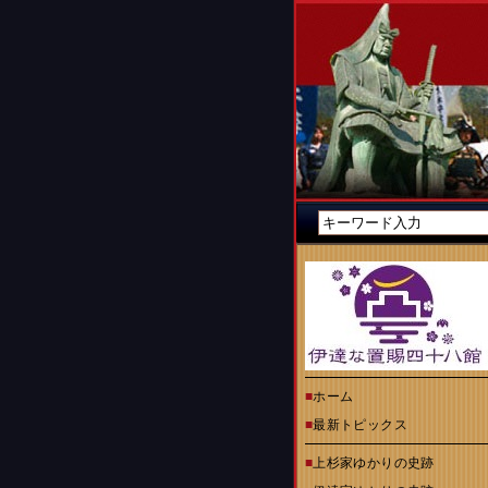
■
ホーム
■
最新トピックス
■
上杉家ゆかりの史跡