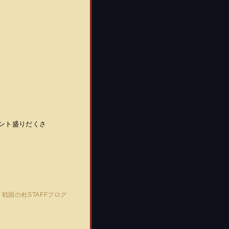
ント盛りだくさ
)
戦国の杜STAFFブログ