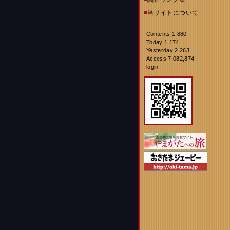
■
当サイトについて
Contents 1,880
Today 1,174
Yesterday 2,263
Access 7,082,874
login