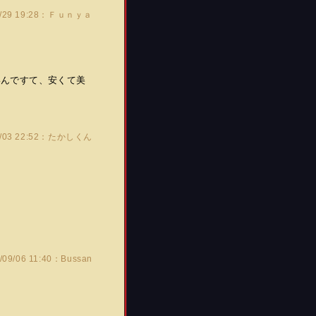
8/29 19:28：Ｆｕｎｙａ
いんですて、安くて美
9/03 22:52：たかしくん
/09/06 11:40：Bussan