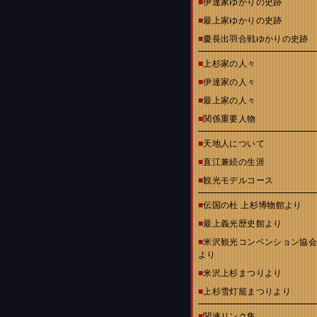
■
伊達家ゆかりの史跡
■
最上家ゆかりの史跡
■
慶長出羽合戦ゆかりの史跡
■
上杉家の人々
■
伊達家の人々
■
最上家の人々
■
関係重要人物
■
天地人について
■
直江兼続の生涯
■
観光モデルコース
■
伝国の杜 上杉博物館より
■
最上義光歴史館より
■
米沢観光コンベンション協
より
■
米沢上杉まつりより
■
上杉雪灯籠まつりより
■
関連リンク集