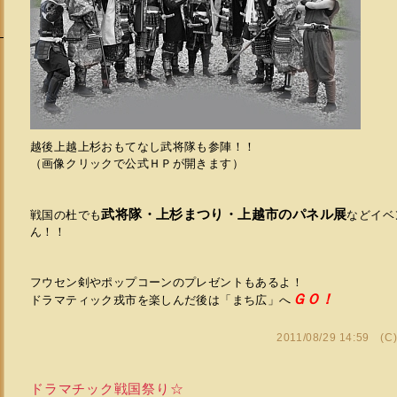
越後上越上杉おもてなし武将隊も参陣！！
（画像クリックで公式ＨＰが開きます）
武将隊・上杉まつり・上越市のパネル展
戦国の杜でも
などイベ
ん！！
フウセン剣やポップコーンのプレゼントもあるよ！
ＧＯ！
ドラマティック戎市を楽しんだ後は「まち広」へ
2011/08/29 14:59 (C
ドラマチック戦国祭り☆