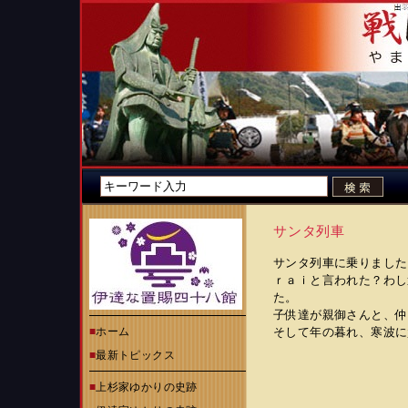
サンタ列車
サンタ列車に乗りました
ｒａｉと言われた？わし
た。
子供達が親御さんと、仲
■
ホーム
そして年の暮れ、寒波に
■
最新トピックス
■
上杉家ゆかりの史跡