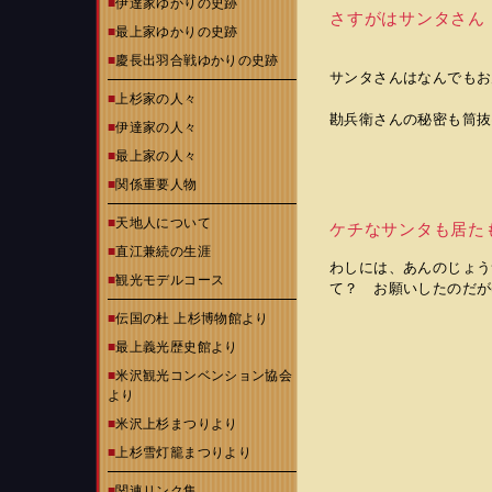
■
伊達家ゆかりの史跡
さすがはサンタさん
■
最上家ゆかりの史跡
■
慶長出羽合戦ゆかりの史跡
サンタさんはなんでもお
■
上杉家の人々
勘兵衛さんの秘密も筒抜け
■
伊達家の人々
■
最上家の人々
■
関係重要人物
■
天地人について
ケチなサンタも居た
■
直江兼続の生涯
わしには、あんのじ
■
観光モデルコース
て？ お願いしたのだが(
■
伝国の杜 上杉博物館より
■
最上義光歴史館より
■
米沢観光コンベンション協会
より
■
米沢上杉まつりより
■
上杉雪灯籠まつりより
■
関連リンク集