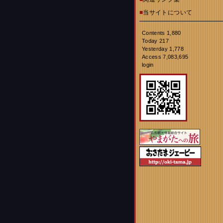
■
当サイトについて
Contents 1,880
Today 217
Yesterday 1,778
Access 7,083,695
login