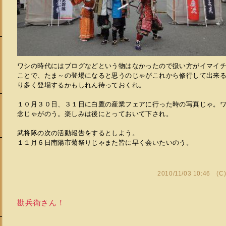
ワシの時代にはブログなどという物はなかったので扱い方がイマイ
ことで、たま～の登場になると思うのじゃがこれから修行して出来
り多く登場するかもしれん待っておくれ。
１０月３０日、３１日に白鷹の産業フェアに行った時の写真じゃ。
念じゃがのう。楽しみは後にとっておいて下され。
武将隊の次の活動報告をするとしよう。
１１月６日南陽市菊祭りじゃまた皆に早く会いたいのう。
会
2010/11/03 10:46 (C
勘兵衛さん！