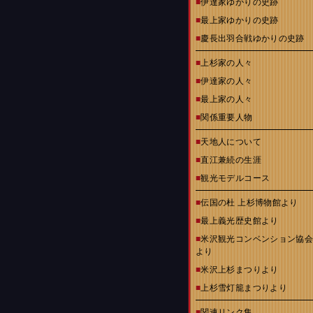
■
伊達家ゆかりの史跡
■
最上家ゆかりの史跡
■
慶長出羽合戦ゆかりの史跡
■
上杉家の人々
■
伊達家の人々
■
最上家の人々
■
関係重要人物
■
天地人について
■
直江兼続の生涯
■
観光モデルコース
■
伝国の杜 上杉博物館より
■
最上義光歴史館より
■
米沢観光コンベンション協
より
■
米沢上杉まつりより
■
上杉雪灯籠まつりより
■
関連リンク集