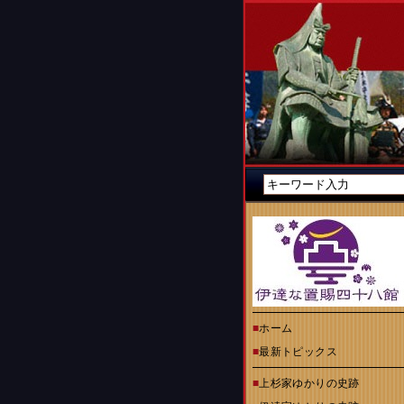
■
ホーム
■
最新トピックス
■
上杉家ゆかりの史跡