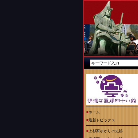
■
ホーム
■
最新トピックス
■
上杉家ゆかりの史跡