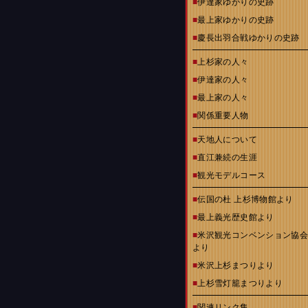
■
伊達家ゆかりの史跡
■
最上家ゆかりの史跡
■
慶長出羽合戦ゆかりの史跡
■
上杉家の人々
■
伊達家の人々
■
最上家の人々
■
関係重要人物
■
天地人について
■
直江兼続の生涯
■
観光モデルコース
■
伝国の杜 上杉博物館より
■
最上義光歴史館より
■
米沢観光コンベンション協
より
■
米沢上杉まつりより
■
上杉雪灯籠まつりより
■
関連リンク集