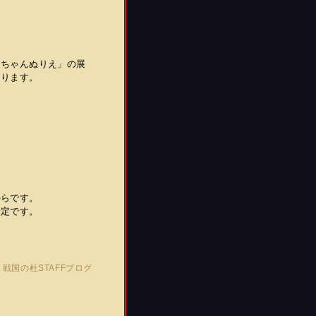
んちゃんぬりえ」の展
まります。
からです。
予定です。
)
戦国の杜STAFFブログ