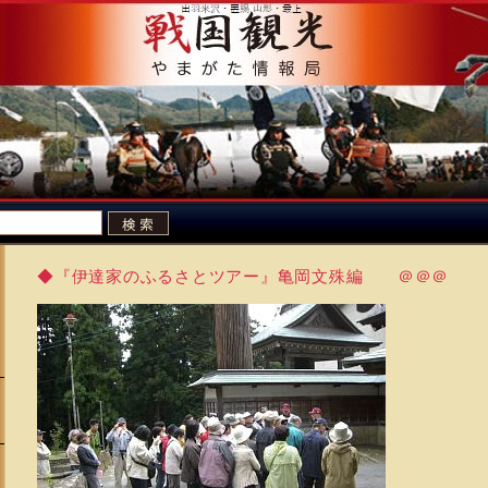
◆『伊達家のふるさとツアー』亀岡文殊編 ＠＠＠