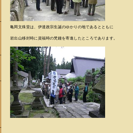
亀岡文殊堂は、伊達政宗生誕のゆかりの地であるとともに
岩出山移封時に資福時の梵鐘を寄進したところであります。
会