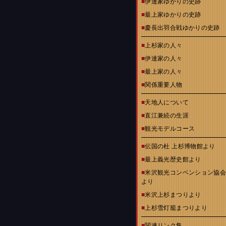
■
伊達家ゆかりの史跡
■
最上家ゆかりの史跡
■
慶長出羽合戦ゆかりの史跡
■
上杉家の人々
■
伊達家の人々
■
最上家の人々
■
関係重要人物
■
天地人について
■
直江兼続の生涯
■
観光モデルコース
■
伝国の杜 上杉博物館より
■
最上義光歴史館より
■
米沢観光コンベンション協
より
■
米沢上杉まつりより
■
上杉雪灯籠まつりより
■
関連リンク集