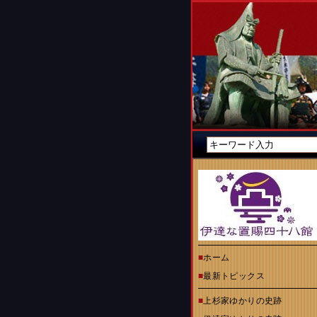
■
ホーム
■
最新トピックス
■
上杉家ゆかりの史跡