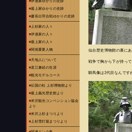
■
伊達家ゆかりの史跡
■
最上家ゆかりの史跡
■
慶長出羽合戦ゆかりの史跡
■
上杉家の人々
■
伊達家の人々
■
最上家の人々
■
関係重要人物
仙台歴史博物館の裏にあ
■
天地人について
戦争で胸から下が持って
■
直江兼続の生涯
騎馬像は2代目なんです
■
観光モデルコース
■
伝国の杜 上杉博物館より
■
最上義光歴史館より
■
米沢観光コンベンション協会
より
■
米沢上杉まつりより
■
上杉雪灯籠まつりより
■
関連リンク集