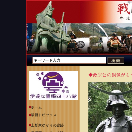
◆政宗公の銅像がも
■
ホーム
■
最新トピックス
■
上杉家ゆかりの史跡