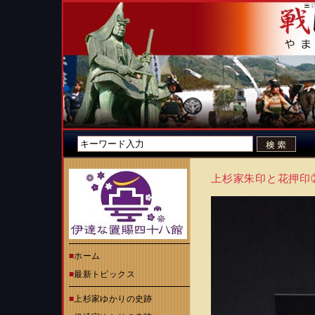
上杉家朱印と花押印
■
ホーム
■
最新トピックス
■
上杉家ゆかりの史跡