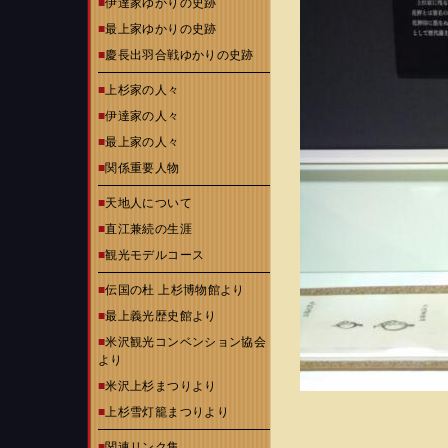
■
伊達家ゆかりの史跡
■
最上家ゆかりの史跡
■
慶長出羽合戦ゆかりの史跡
■
上杉家の人々
■
伊達家の人々
■
最上家の人々
■
関係重要人物
■
天地人について
■
直江兼続の生涯
■
観光モデルコース
■
伝国の杜 上杉博物館より
■
最上義光歴史館より
■
米沢観光コンベンション協会
より
■
米沢上杉まつりより
■
上杉雪灯籠まつりより
■
関連リンク集