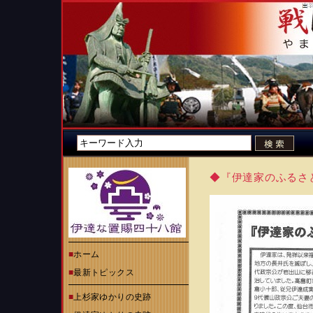
◆『伊達家のふるさ
■
ホーム
■
最新トピックス
■
上杉家ゆかりの史跡