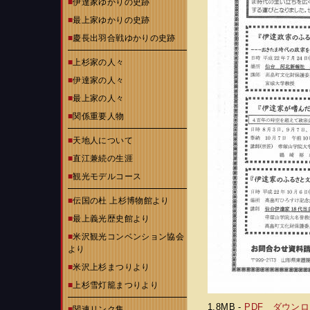
■
伊達家ゆかりの史跡
■
最上家ゆかりの史跡
■
慶長出羽合戦ゆかりの史跡
■
上杉家の人々
■
伊達家の人々
■
最上家の人々
■
関係重要人物
■
天地人について
■
直江兼続の生涯
■
観光モデルコース
■
伝国の杜 上杉博物館より
■
最上義光歴史館より
■
米沢観光コンベンション協会
より
■
米沢上杉まつりより
■
上杉雪灯籠まつりより
1.8MB -
PDF
ダウンロ
■
関連リンク集