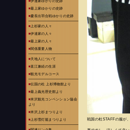
■
伊達家ゆかりの史跡
■
最上家ゆかりの史跡
■
慶長出羽合戦ゆかりの史跡
■
上杉家の人々
■
伊達家の人々
■
最上家の人々
■
関係重要人物
■
天地人について
■
直江兼続の生涯
■
観光モデルコース
■
伝国の杜 上杉博物館より
■
最上義光歴史館より
■
米沢観光コンベンション協会
より
■
米沢上杉まつりより
戦国の杜STAFFの服
■
上杉雪灯籠まつりより
■
関連リンク集