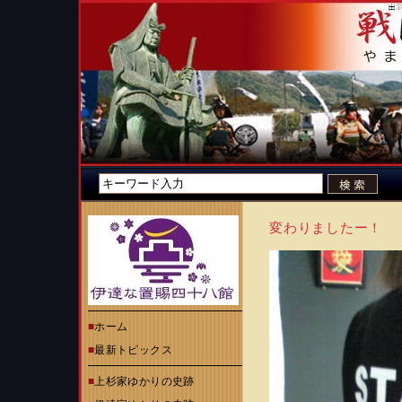
変わりましたー！
■
ホーム
■
最新トピックス
■
上杉家ゆかりの史跡