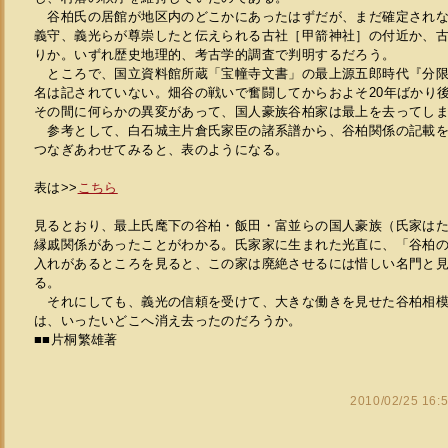
谷柏氏の居館が地区内のどこかにあったはずだが、まだ確定されな
義守、義光らが尊崇したと伝えられる古社［甲箭神社］の付近か、
りか。いずれ歴史地理的、考古学的調査で判明するだろう。
ところで、国立資料館所蔵「宝幢寺文書」の最上源五郎時代『分限
名は記されていない。畑谷の戦いで奮闘してからおよそ20年ばかり
その間に何らかの異変があって、国人豪族谷柏家は最上を去ってし
参考として、白石城主片倉氏家臣の諸系譜から、谷柏関係の記載を
つなぎあわせてみると、表のようになる。
表は>>
こちら
見るとおり、最上氏麾下の谷柏・飯田・富並らの国人豪族（氏家は
縁戚関係があったことがわかる。氏家家に生まれた光直に、「谷柏
入れがあるところを見ると、この家は廃絶させるには惜しい名門と
る。
それにしても、義光の信頼を受けて、大きな働きを見せた谷柏相模
は、いったいどこへ消え去ったのだろうか。
■■片桐繁雄著
2010/02/25 16