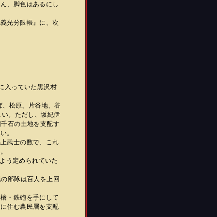
ろん、脚色はあるにし
義光分限帳』に、次
に入っていた黒沢村
ば、松原、片谷地、谷
しい。ただし、坂紀伊
四千石の土地を支配す
ない。
上武士の数で、これ
る。
すよう定められていた
模の部隊は百人を上回
槍・鉄砲を手にして
内に住む農民層を支配