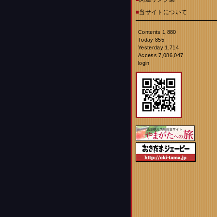
■
当サイトについて
Contents 1,880
Today 855
Yesterday 1,714
Access 7,086,047
login