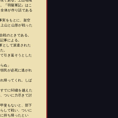
山境である。上山地域
た。『羽陽軍記』はこ
と全体が作り話である
事実をもとに、架空
、上山と山形が戦った
羽合戦のときである。
の記事による。
軍として派遣された
った。
て引き返そうとした
らぬ」
や領民が必死に逃がれ
れ帰ってくれ。しば
すでに60歳を越えた
勢、ついに力尽きて討
甲斐もないと、部下
散らして戦い、ついに
らに持ち帰ったとい