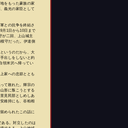
地をもった豪族の家
が、義光の家臣として
軍との抗争を終結さ
月1日から10日まで
守が二回、上山城主
相模守だった。伊達側
というのだから、大
も手出しをしないと約
は自領米沢へ帰ってい
上家への忠節ととも
。
って敗れた。輝宗の
、山形に叛こうとする
は里見民部としめしあ
治安維持にも、谷柏相
留められたこの話に
である。対立したのは