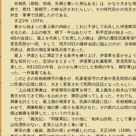
谷柏氏（箭柏、弥柏、矢桐と書いた例もある）は、かなり大きな領
柄で、歴代「相模守」の称を許されたらしい。その何代目かの当主
外交・軍事で活躍したのである。
天正2年（1574）。
春から始まった最上家の内紛と、これに干渉して出兵した伊達輝宗
せるため、上山の南方、楢下・中山あたりで、和平交渉が始まった。9
4回の会談に、最上を代表して出席した人物は、譜代の重臣氏家尾張
里見民部が一回。そして、同月10日の最終会談に臨んだのが、谷柏
代表は、政宗の側近富塚孫兵衛であった。
最上・伊達ともに満足できる条件を練り上げ、伊達軍を退かせよう
変な役目だった。交渉がまとまって、伊達軍は礼服着用、里見民部
束した。9月12日の午前、おりから降りだした秋雨の中を、輝宗軍
った。一件落着である。
このときの谷柏相模守の働きが、氏家尾張守の才覚や里見民部の最
に民衆の記憶に残り、大きく変形されて民間の説話となったらしい
「上山城主満兼は、伊達輝宗の援軍を得て、最上義光と柏木山で戦
奥方が出てきて戦いを止めさせ、輝宗は帰ってしまった。それでも
満兼を討とうと、最上側が画策する。氏家の策謀に従い、谷柏相模
会
わせて、満兼暗殺と城の乗っ取りを成功させた。その後の上山領の
模は敏腕を発揮した」というのである。
だが、『義光記』『羽陽軍記』その他に「柏木山合戦」として書き
は信憑性がない。史実とは大きく食い違う。
輝宗の妻（義姫。政宗の母）が仲裁したのは、天正16年（1588）