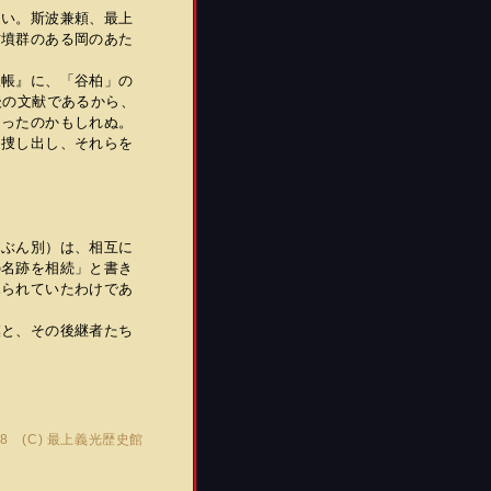
い。斯波兼頼、最上
古墳群のある岡のあた
帳』に、「谷柏」の
後の文献であるから、
まったのかもしれぬ。
捜し出し、それらを
たぶん別）は、相互に
の名跡を相続」と書き
見られていたわけであ
と、その後継者たち
:58 (C)
最上義光歴史館