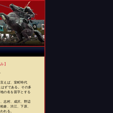
かみ】
た武人～
言えば、室町時代
たはずである。その多
土地の名を苗字とする
、志村、成沢、野辺
、柏倉、渋江、下原、
思われる。