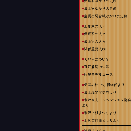
■
伊達家ゆかりの史跡
■
最上家ゆかりの史跡
■
慶長出羽合戦ゆかりの史跡
■
上杉家の人々
■
伊達家の人々
■
最上家の人々
■
関係重要人物
■
天地人について
■
直江兼続の生涯
■
観光モデルコース
■
伝国の杜 上杉博物館より
■
最上義光歴史館より
■
米沢観光コンベンション協
より
■
米沢上杉まつりより
■
上杉雪灯籠まつりより
■
関連リンク集