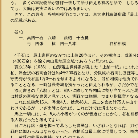
う。 多くの軍記物語がほぼ一致して語り伝える有名な話で、もち
ても、大筋は史実に近いのではあるまいか。
さて、この勇者、谷柏相模守については、東大史料編纂所蔵『最上
の記載がある。
谷柏
一、高四千石 八騎 鉄砲 十五挺
弓 四張 槍 四十八本 谷柏相模
4千石は、最上家臣のなかでは上位20位ほど。その領地は、成沢分
（430石余）を除く南山形地区全域であろうと思われる。
寛永13年（1636）、山形藩主保科家が発した「上納一紙」によれ
柏、津金沢の石高合計は約4千200石となり、分限帳の石高にほぼ等
守光秀が長谷堂1万3千石を領するようになると、谷柏相模は他所で
ることとなる。一時は長瀞城を預かったと伝えられるが、さだかで
添え書きの「八騎」とは、戦いに際して谷柏氏に割り当てられた馬
は村落の富裕な農民と見てよい。実戦では物頭、つまり指揮官とな
これに鉄砲衆15人、弓衆4人、槍衆48人、馬上を含め計75人を出
わけであるが、いざ出陣となれば、これだけでは済まなかった。
馬上一騎には、4、5人の小者がつくのが普通だったから、谷柏相
る人数だったと考えてよい。
日ごろは鍬・鎌を握って暮らした農民は、いざ戦いとなれば、刀や
戦列に加わらねばならなかった。谷柏氏は最上家に従属しつつ、領
し、村落の秩序を維持していたのである。