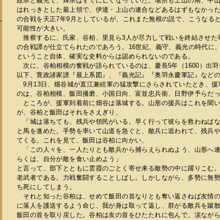
政宗と義光で、輝宗はすでに亡くなっていた。場所も上山の南、中
はれっきとした最上領で、伊達・上山の連合などあるはずもなかっ
の合戦を天正7年9月としているが、これまた無根の説で、こうなる
可能性が大きい。
推察するに、氏家、谷柏、里見ら3人が尽力して戦いを終結させた
の合戦譚が仕立てられたのであろう。16世紀、義守、義光の時代に
ということ自体、確実な史料からは認められないのである。
次に、谷柏相模の奮戦が語られているのは、慶長5年（1600）出
以下、寛政諸家譜『最上系図』、『義光記』『奥羽永慶軍記』など
9月13日、畑谷城が直江兼続軍の猛攻撃にさらされていたとき、援
のは、谷柏相模、飯田播磨、小国日向、富並忠兵衛、日野伊予らだ
ところが、援軍到着前に畑谷は落城する。山形の援兵はこれを聞い
が、谷柏と飯田はそれをさえぎり、
「城は落ちても、残兵や領民がいる。早く行って彼らを救わねばな
と馬を進めた。手勢を率いて山道を急ぐと、敵兵に追われて、残兵
てくる。これを見て、飯田は谷柏に向かい、
「この人々を、一人たりとも敵兵から捕らえられぬよう、山形へ連
らくは、自分が敵を食い止めよう」
と言って、部下とともに雲霞のごとく寄せ来る敵勢の中に躍りこむ。
老武者である。力戦奮闘することしばし。しかしながら、多勢に無
ち死にしてしまう。
それと知った谷柏は、せめて飯田の首なりとも奪い返さねば友情の
に落人を護送するよう命じ、我が身は取って返し、群がる敵兵を蹴
飯田の首を取り戻した。谷柏は友の首をひたたれに包んで、涙なが