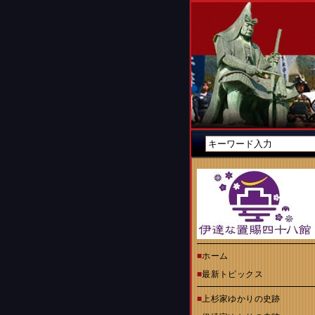
■
ホーム
■
最新トピックス
■
上杉家ゆかりの史跡