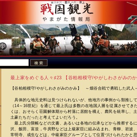
最上家をめぐる人々♯23 【谷柏相模守/やがしわさがみの
【谷柏相模守/やがしわさがみのかみ】 ～畑谷合戦で勇戦し
具体的な地元史料は見つけられないが、他地方の事例から類推して
（14～16世紀）を通じて最上氏は多数の在地国人層を従属させてき
くは、おそらく荘園解体期から村落に居館を構え、農民を統率し、
土豪たちだったと考えてよいだろう。
最上氏分限帳などの文書、あるいは各地の伝承などから推察するに
沢、飯田、富並，牛房野などは上級家臣に組み込まれ、青柳、岩波
常明寺、成生などは、中級家臣グループとして位置づけられたかと