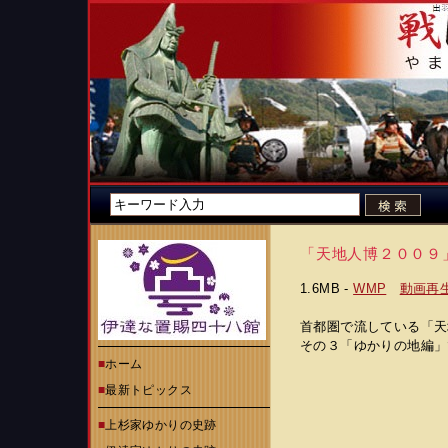
「天地人博２００９
1.6MB -
WMP
動画再
首都圏で流している「天
その３「ゆかりの地編」
■
ホーム
■
最新トピックス
■
上杉家ゆかりの史跡