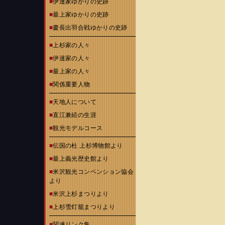
■
伊達家ゆかりの史跡
■
最上家ゆかりの史跡
■
慶長出羽合戦ゆかりの史跡
■
上杉家の人々
■
伊達家の人々
■
最上家の人々
■
関係重要人物
■
天地人について
■
直江兼続の生涯
■
観光モデルコース
■
伝国の杜 上杉博物館より
■
最上義光歴史館より
■
米沢観光コンベンション協会
より
■
米沢上杉まつりより
■
上杉雪灯籠まつりより
■
関連リンク集