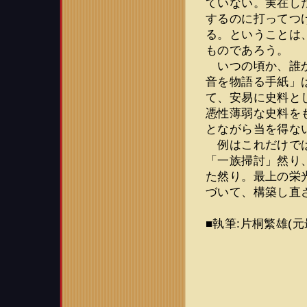
ていない。実在し
するのに打ってつ
る。ということは
ものであろう。
いつの頃か、誰か
音を物語る手紙」
て、安易に史料と
憑性薄弱な史料を
とながら当を得な
例はこれだけでは
「一族掃討」然り
た然り。最上の栄
づいて、構築し直
■執筆:片桐繁雄(