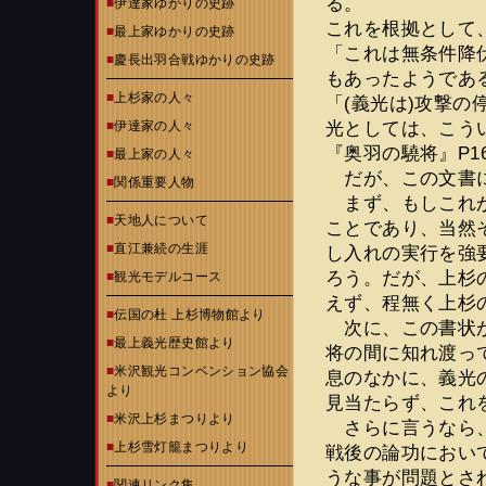
る。
■
伊達家ゆかりの史跡
これを根拠として
■
最上家ゆかりの史跡
「これは無条件降
■
慶長出羽合戦ゆかりの史跡
もあったようである
■
上杉家の人々
「(義光は)攻撃
光としては、こう
■
伊達家の人々
『奥羽の驍将』P16
■
最上家の人々
だが、この文書に
■
関係重要人物
まず、もしこれが
■
天地人について
ことであり、当然
■
直江兼続の生涯
し入れの実行を強
ろう。だが、上杉
■
観光モデルコース
えず、程無く上杉
■
伝国の杜 上杉博物館より
次に、この書状が
■
最上義光歴史館より
将の間に知れ渡っ
■
米沢観光コンベンション協会
息のなかに、義光
より
見当たらず、これ
■
米沢上杉まつりより
さらに言うなら、
■
上杉雪灯籠まつりより
戦後の論功におい
うな事が問題とさ
■
関連リンク集