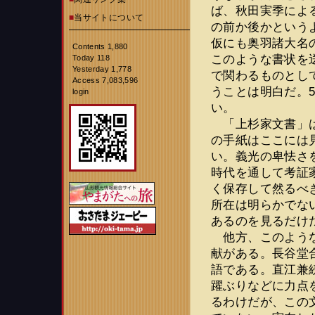
ば、秋田実季によ
■
当サイトについて
の前か後かという
仮にも奥羽諸大名
Contents 1,880
このような書状を
Today 118
Yesterday 1,778
で関わるものとし
Access 7,083,596
うことは明白だ。
login
い。
「上杉家文書」は
の手紙はここには
い。義光の卑怯さ
時代を通して考証
く保存して然るべ
所在は明らかでな
あるのを見るだけ
他方、このような
献がある。長谷堂
語である。直江兼
躍ぶりなどに力点
るわけだが、この