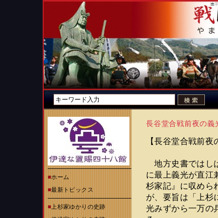
長谷堂合戦前夜の義
【長谷堂合戦前夜
地方史書ではしばし
に最上義光が直江
■
ホーム
杉家記』に収めら
■
最新トピックス
が、要旨は「上杉
■
上杉家ゆかりの史跡
光みずから一万の