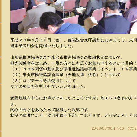
平成２０年５月３０日（金）、置賜総合支庁講堂におきまして、大
連事業説明会を開催いたしました。
山形県推進協議会及び米沢市推進協議会の取組状況について、
観光関係者をはじめ、一般の方々にも広くお知らせするという目的
（１）ＮＨＫ関係の動き及び県推進協議会事業（イベント・ＰＲ事
（２）米沢市推進協議会事業（天地人博（仮称））について
（３）ロゴデータ等の使用について
などの項目を説明させていただきました。
置賜地域を中心にお声がけをしたところですが、約１５０名もの方
き、
会
関心の高さをあらためて認識した次第です。
状況の進展により、次回開催も予定しております。どうぞよろしく
2008/05/30 17:00 (C)