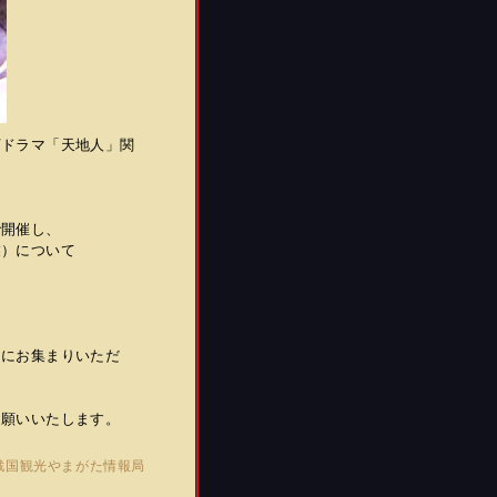
河ドラマ「天地人」関
で開催し、
業）について
々にお集まりいただ
お願いいたします。
戦国観光やまがた情報局