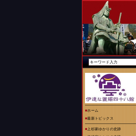
■
ホーム
■
最新トピックス
■
上杉家ゆかりの史跡