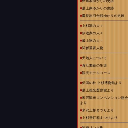
■
伊達家ゆかりの史跡
■
最上家ゆかりの史跡
■
慶長出羽合戦ゆかりの史跡
■
上杉家の人々
■
伊達家の人々
■
最上家の人々
■
関係重要人物
■
天地人について
■
直江兼続の生涯
■
観光モデルコース
■
伝国の杜 上杉博物館より
■
最上義光歴史館より
■
米沢観光コンベンション協
より
■
米沢上杉まつりより
■
上杉雪灯籠まつりより
■
関連リンク集