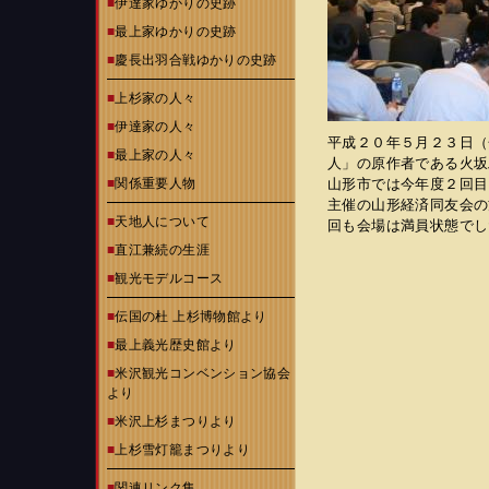
■
伊達家ゆかりの史跡
■
最上家ゆかりの史跡
■
慶長出羽合戦ゆかりの史跡
■
上杉家の人々
■
伊達家の人々
平成２０年５月２３日（
■
最上家の人々
人」の原作者である火坂
■
関係重要人物
山形市では今年度２回目
主催の山形経済同友会の
■
天地人について
回も会場は満員状態でし
■
直江兼続の生涯
■
観光モデルコース
■
伝国の杜 上杉博物館より
■
最上義光歴史館より
■
米沢観光コンベンション協会
より
■
米沢上杉まつりより
■
上杉雪灯籠まつりより
■
関連リンク集