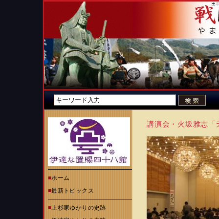
講演会・火坂雅志「
■
ホーム
■
最新トピックス
■
上杉家ゆかりの史跡