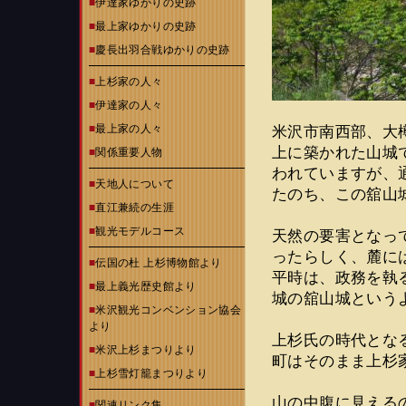
■
伊達家ゆかりの史跡
■
最上家ゆかりの史跡
■
慶長出羽合戦ゆかりの史跡
■
上杉家の人々
■
伊達家の人々
■
最上家の人々
米沢市南西部、大
上に築かれた山城
■
関係重要人物
われていますが、
■
天地人について
たのち、この舘山
■
直江兼続の生涯
■
観光モデルコース
天然の要害となっ
ったらしく、麓に
■
伝国の杜 上杉博物館より
平時は、政務を執
■
最上義光歴史館より
城の舘山城という
■
米沢観光コンベンション協会
より
上杉氏の時代とな
■
米沢上杉まつりより
町はそのまま上杉
■
上杉雪灯籠まつりより
山の中腹に見える
■
関連リンク集