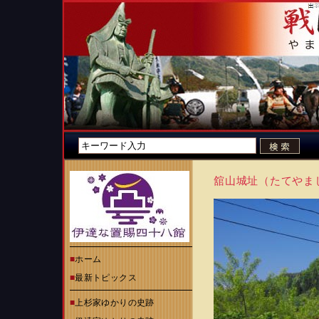
舘山城址（たてやま
■
ホーム
■
最新トピックス
■
上杉家ゆかりの史跡