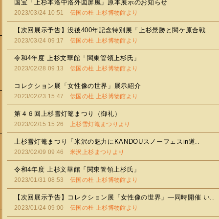
国宝「上杉本洛中洛外図屏風」原本展示のお知らせ
2023/03/24 10:51
伝国の杜 上杉博物館より
【次回展示予告】没後400年記念特別展「上杉景勝と関ケ原合戦..
2023/03/24 09:17
伝国の杜 上杉博物館より
令和4年度 上杉文華館「関東管領上杉氏」
2023/02/28 09:13
伝国の杜 上杉博物館より
コレクション展「女性像の世界」展示紹介
2023/02/23 15:47
伝国の杜 上杉博物館より
第４６回上杉雪灯篭まつり（御礼）
2023/02/15 15:26
上杉雪灯篭まつりより
上杉雪灯篭まつり「米沢の魅力にKANDOUスノーフェスin道..
2023/02/09 09:46
米沢上杉まつりより
会
令和4年度 上杉文華館「関東管領上杉氏」
2023/01/31 08:53
伝国の杜 上杉博物館より
【次回展示予告】コレクション展「女性像の世界」―同時開催 い..
2023/01/24 09:00
伝国の杜 上杉博物館より