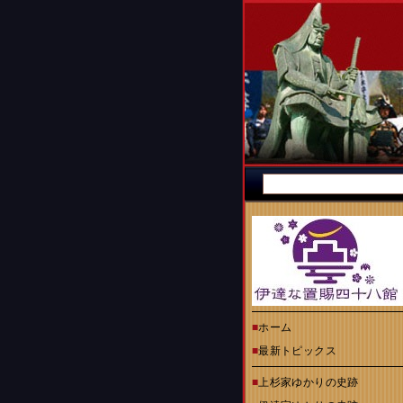
■
ホーム
■
最新トピックス
■
上杉家ゆかりの史跡