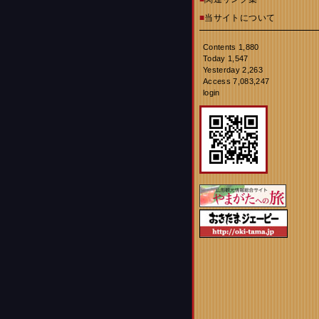
■
当サイトについて
Contents 1,880
Today 1,547
Yesterday 2,263
Access 7,083,247
login