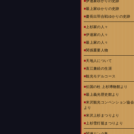
■
伊達家ゆかりの史跡
■
最上家ゆかりの史跡
■
慶長出羽合戦ゆかりの史跡
■
上杉家の人々
■
伊達家の人々
■
最上家の人々
■
関係重要人物
■
天地人について
■
直江兼続の生涯
■
観光モデルコース
■
伝国の杜 上杉博物館より
■
最上義光歴史館より
■
米沢観光コンベンション協
より
■
米沢上杉まつりより
■
上杉雪灯籠まつりより
■
関連リンク集