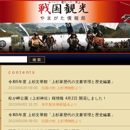
c o n t e n t s
令和5年度 上杉文華館「上杉家歴代の文書管理と歴史編纂」
2023/04/26 09:00
伝国の杜 上杉博物館より
松が岬公園（上杉神社）桜情報 4月2日 開花しました！
2023/04/02 16:25
米沢観光物産協会より
令和5年度 上杉文華館「上杉家歴代の文書管理と歴史編纂」
2023/03/28 09:02
伝国の杜 上杉博物館より