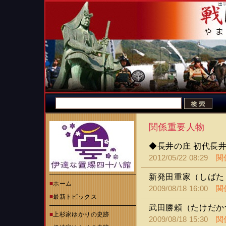
関係重要人物
◆長井の庄 初代長
2012/05/22 08:29
関
新発田重家（しばた
■
ホーム
2009/08/18 16:00
関
■
最新トピックス
武田勝頼（たけだか
■
上杉家ゆかりの史跡
2009/08/18 15:30
関