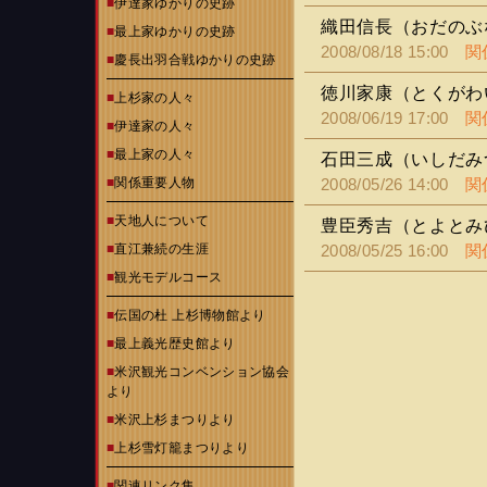
■
伊達家ゆかりの史跡
織田信長（おだのぶ
■
最上家ゆかりの史跡
2008/08/18 15:00
関
■
慶長出羽合戦ゆかりの史跡
徳川家康（とくがわ
■
上杉家の人々
2008/06/19 17:00
関
■
伊達家の人々
■
最上家の人々
石田三成（いしだみ
■
関係重要人物
2008/05/26 14:00
関
■
天地人について
豊臣秀吉（とよとみ
■
直江兼続の生涯
2008/05/25 16:00
関
■
観光モデルコース
■
伝国の杜 上杉博物館より
■
最上義光歴史館より
■
米沢観光コンベンション協会
より
■
米沢上杉まつりより
■
上杉雪灯籠まつりより
■
関連リンク集