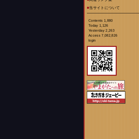
■
当サイトについて
Contents 1,880
Today 1,126
Yesterday 2,263
Access 7,082,826
login