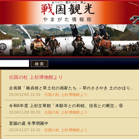
伝国の杜 上杉博物館より
企画展「椿貞雄と草土社の画家たち －草のささやき 土のかほり..
2024/12/05 10:19
伝国の杜 上杉博物館より
令和6年度 上杉文華館「本願寺との和睦、信長との断交」⑨
2024/11/28 09:00
伝国の杜 上杉博物館より
置賜の庭 冬季閉園中
2024/11/27 10:16
伝国の杜 上杉博物館より