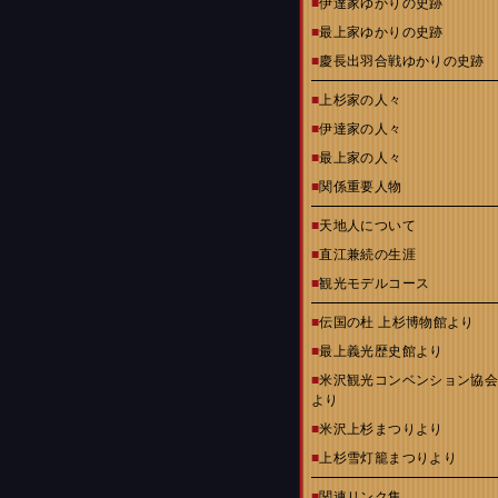
■
伊達家ゆかりの史跡
■
最上家ゆかりの史跡
■
慶長出羽合戦ゆかりの史跡
■
上杉家の人々
■
伊達家の人々
■
最上家の人々
■
関係重要人物
■
天地人について
■
直江兼続の生涯
■
観光モデルコース
■
伝国の杜 上杉博物館より
■
最上義光歴史館より
■
米沢観光コンベンション協
より
■
米沢上杉まつりより
■
上杉雪灯籠まつりより
■
関連リンク集