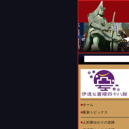
■
ホーム
■
最新トピックス
■
上杉家ゆかりの史跡