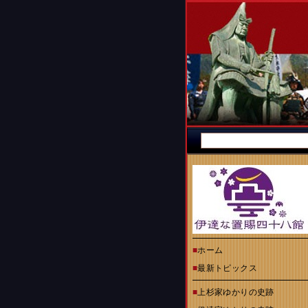
■
ホーム
■
最新トピックス
■
上杉家ゆかりの史跡