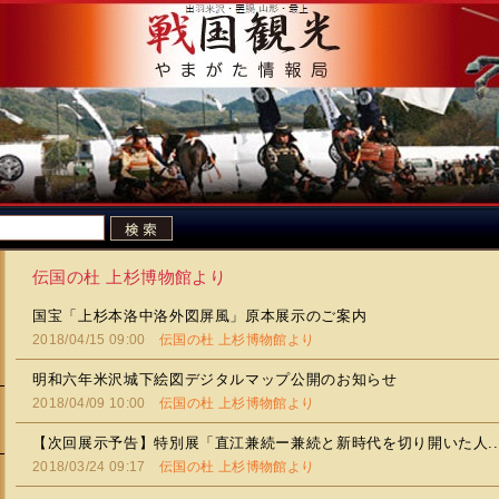
伝国の杜 上杉博物館より
国宝「上杉本洛中洛外図屏風」原本展示のご案内
2018/04/15 09:00
伝国の杜 上杉博物館より
明和六年米沢城下絵図デジタルマップ公開のお知らせ
2018/04/09 10:00
伝国の杜 上杉博物館より
【次回展示予告】特別展「直江兼続ー兼続と新時代を切り開いた人..
2018/03/24 09:17
伝国の杜 上杉博物館より