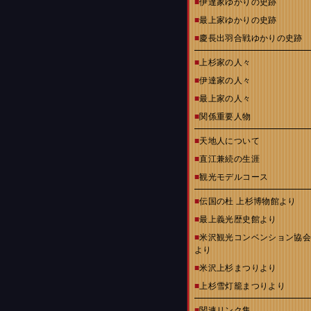
■
伊達家ゆかりの史跡
■
最上家ゆかりの史跡
■
慶長出羽合戦ゆかりの史跡
■
上杉家の人々
■
伊達家の人々
■
最上家の人々
■
関係重要人物
■
天地人について
■
直江兼続の生涯
■
観光モデルコース
■
伝国の杜 上杉博物館より
■
最上義光歴史館より
■
米沢観光コンベンション協
より
■
米沢上杉まつりより
■
上杉雪灯籠まつりより
■
関連リンク集