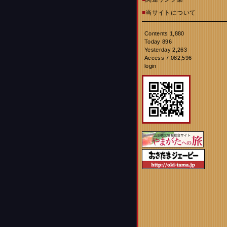
■
当サイトについて
Contents 1,880
Today 896
Yesterday 2,263
Access 7,082,596
login