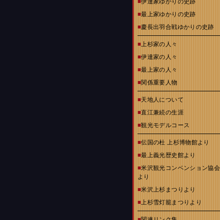
■
伊達家ゆかりの史跡
■
最上家ゆかりの史跡
■
慶長出羽合戦ゆかりの史跡
■
上杉家の人々
■
伊達家の人々
■
最上家の人々
■
関係重要人物
■
天地人について
■
直江兼続の生涯
■
観光モデルコース
■
伝国の杜 上杉博物館より
■
最上義光歴史館より
■
米沢観光コンベンション協
より
■
米沢上杉まつりより
■
上杉雪灯籠まつりより
■
関連リンク集