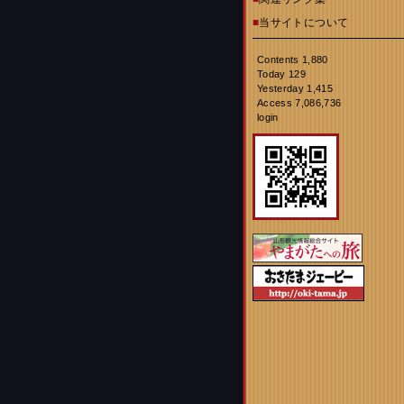
■
当サイトについて
Contents 1,880
Today 129
Yesterday 1,415
Access 7,086,736
login