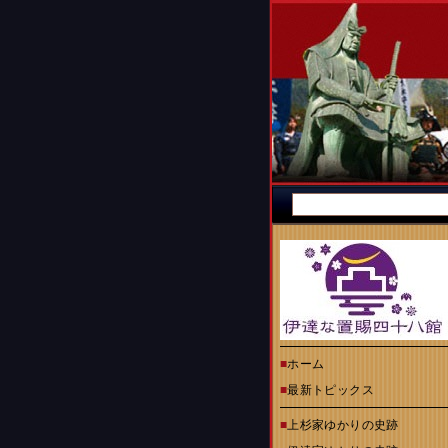
■
ホーム
■
最新トピックス
■
上杉家ゆかりの史跡