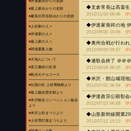
■
伊達家ゆかりの史跡
◆支倉常長は高畠生ま
■
最上家ゆかりの史跡
2012/11/20 08:46
伊
■
慶長出羽合戦ゆかりの史跡
◆伊達家発祥の地 
■
上杉家の人々
2012/09/20 10:06
伊
■
伊達家の人々
■
最上家の人々
◆奥州合戦が行われ
■
関係重要人物
2012/09/20 09:57
伊
■
天地人について
◆連歌会終了 ＠＠
■
直江兼続の生涯
2012/08/26 08:25
伊
■
観光モデルコース
◆米沢・館山城現地
■
伝国の杜 上杉博物館より
2012/07/31 06:54
伊
■
最上義光歴史館より
◆伊達政宗公顕彰会
■
米沢観光コンベンション協会
2012/07/23 06:08
伊
より
■
米沢上杉まつりより
◆山形新幹線開業2
■
上杉雪灯籠まつりより
2012/07/12 15:13
伊
■
関連リンク集