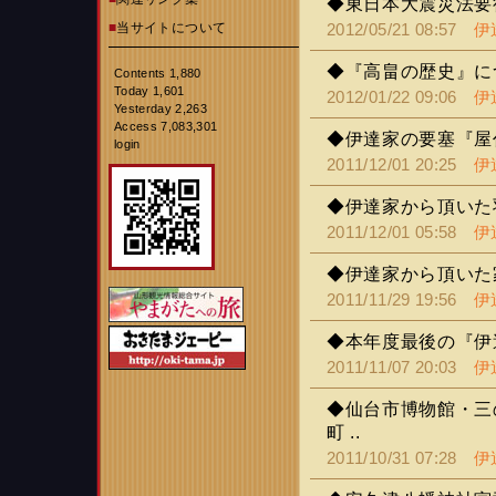
◆東日本大震災法要
■
当サイトについて
2012/05/21 08:57
伊
◆『高畠の歴史』に
Contents 1,880
Today 1,601
2012/01/22 09:06
伊
Yesterday 2,263
Access 7,083,301
◆伊達家の要塞『屋
login
2011/12/01 20:25
伊
◆伊達家から頂いた
2011/12/01 05:58
伊
◆伊達家から頂いた
2011/11/29 19:56
伊
◆本年度最後の『伊
2011/11/07 20:03
伊
◆仙台市博物館・三
町 ..
2011/10/31 07:28
伊