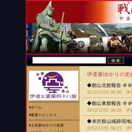
伊達家ゆかりの史
◆館山北館報告 ＠
2012/12/01 08:36
伊
◆館山東館報告 ＠
■
ホーム
2012/12/01 08:28
伊
■
最新トピックス
◆米沢館山城跡現地
■
上杉家ゆかりの史跡
2012/12/01 08:23
伊