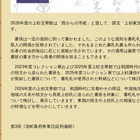
2026年度の上杉文華館は「西からの手紙」と題して、国宝「上杉家
す。
書状は一定の規則に則って書かれました。このような規則を書札礼
取人の関係が反映されていました。それをまとめた書札礼書も作られ
出者の社会的地位に応じた規範が示されています。その適用は厳密
書状の書き方から両者の関係を知ることもできます。
2023年度コレクション展および2025年度上杉文華館では戦国時
の領主から送られた書状を、2025年度コレクション展では上杉謙信
が発給した書状について、書札礼や使用された料紙などについて検
2026年度の上杉文華館では、戦国時代に京都やその周辺、中国地
地域の大名や領主から長尾上杉氏に送られた書状を対象に、書札礼や
ついて検討し、展示していきます。東国の領主や上杉氏との相違な
の特徴などを明らかにしていきます。
会
第3回《室町幕府将軍(3)足利義昭》