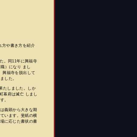
れ方や書き方を紹介
た。同11年に興福寺
住職）になり まし
と、興福寺を脱出して
めました。
果たしました。しか
町幕府は滅亡 しまし
ます。
は義顕から大きな期
っています。斐紙の横
立場に応じた書状の書