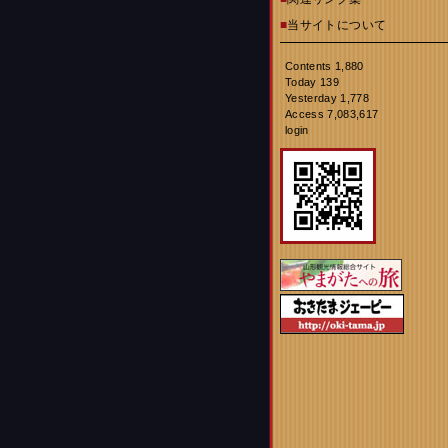
■
当サイトについて
Contents 1,880
Today 139
Yesterday 1,778
Access 7,083,617
login