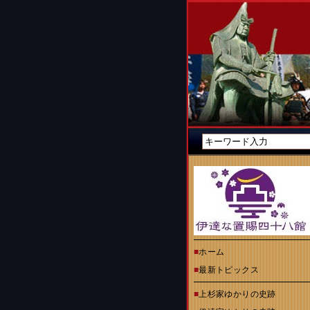
■
ホーム
■
最新トピックス
■
上杉家ゆかりの史跡