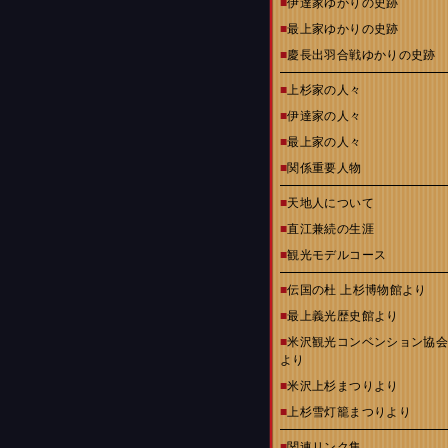
■
伊達家ゆかりの史跡
■
最上家ゆかりの史跡
■
慶長出羽合戦ゆかりの史跡
■
上杉家の人々
■
伊達家の人々
■
最上家の人々
■
関係重要人物
■
天地人について
■
直江兼続の生涯
■
観光モデルコース
■
伝国の杜 上杉博物館より
■
最上義光歴史館より
■
米沢観光コンベンション協
より
■
米沢上杉まつりより
■
上杉雪灯籠まつりより
■
関連リンク集