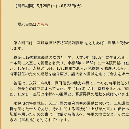
【展示期間】5月28日(木)～6月23日(火)
展示目録は
こちら
第３回目は、室町幕府15代将軍足利義昭 をとりあげ、料紙の使わ
します。
義昭は12代将軍義晴の次男として、天文6年（1537）に生まれまし
一条院に入室して覚慶と名乗り、永禄5年（1562）に一条院門跡 （
た。しかし、永禄8年5月、13代将軍であった兄義輝 が暗殺される
将軍就任のための運動を繰り広げ、諸大名へ書状を送って合力を求
義昭は、永禄11年9月、織田信長の助力を得て、ついに将軍就任を
し、信長との対立によって天正元年（1573）7月、京都を追われ、室
た。しかし、義昭は京都への復帰と、幕府再興の運動を続けていき
永禄期の将軍就任、天正年間の幕府再興の運動において、上杉謙信
待を受けた一人であり、それに関する書状が「上杉家文書」に伝わ
切紙を用いたその文書は、僧侶から俗人へ、将軍の地位など、その
き方（書札礼）がなされています。