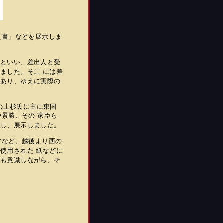
文書」などを展示しま
といい、差出人と受
ました。そこ には差
であり、ゆえに実際の
代の上杉氏に主に東国
や景勝、その 家臣ら
討し、展示しました。
方など、越後より西の
使用された 紙などに
ども意識しながら、そ